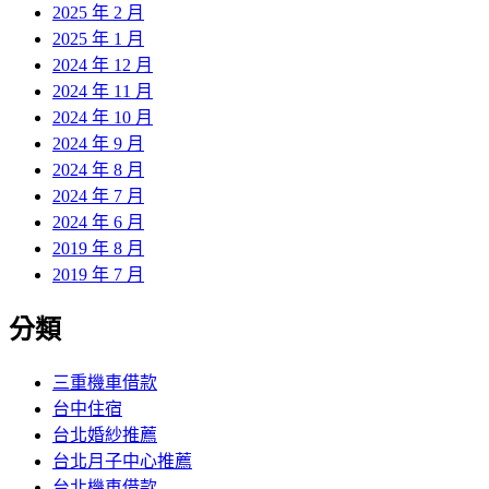
2025 年 2 月
2025 年 1 月
2024 年 12 月
2024 年 11 月
2024 年 10 月
2024 年 9 月
2024 年 8 月
2024 年 7 月
2024 年 6 月
2019 年 8 月
2019 年 7 月
分類
三重機車借款
台中住宿
台北婚紗推薦
台北月子中心推薦
台北機車借款