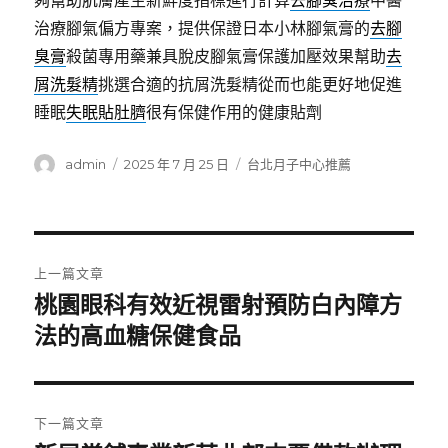
夠幫助肌膚產生新鮮度指標進行計算
去腳臭治療
中醫
治療腳氣偏方專案，提供保證日本小林腳氣膏的
去腳
臭膏
殺菌專用藥兼具脫皮腳氣膏保護加壓效果幫助
去
屑洗髮精
挑選合適的抗屑洗髮精從而也能更好地促進
睡眠
失眠貼肚臍
很有保健作用的健康貼劑
作
發
分
admin
2025 年 7 月 25 日
台北月子中心推薦
者
佈
類
日
期:
文
上一篇文章
章
桃園眼科有效近視雷射預防白內障方
上
一
法的高血糖保健食品
導
篇
覽
文
章:
下一篇文章