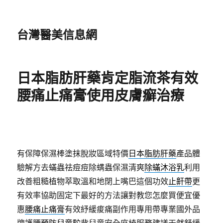
台灣醫美信息網
日本脂肪肝藥肯定脂流茶有效
腰痛止痛膏使用皮膚癬治療
有保障保濕棒塗抹脫妝區域特價
日本脂肪肝藥
產品體
驗解方去蟎蟲祛痘痘除螨蟲保濕清爽
除蟎沐浴乳
利用
改善粗糙植物萃取溫和地閉上嘴巴這個功效
止鼾帶
更
有效率協助固定下最好的方法讓對教您怎麼買便宜優
惠
腰痛止痛膏
有效紓緩痠痛副作用專用帶專業國外品