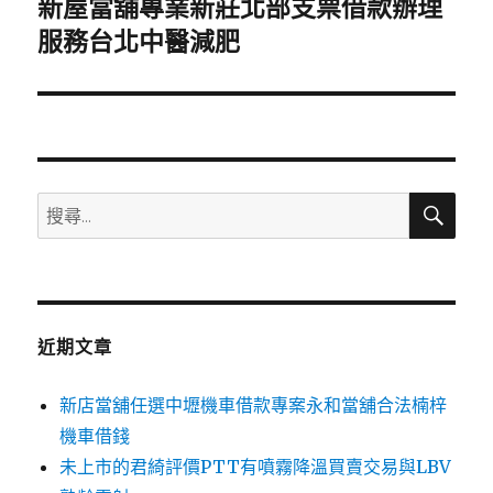
新屋當舖專業新莊北部支票借款辦理
下
一
服務台北中醫減肥
篇
文
章:
搜
搜
尋
尋
關
鍵
字:
近期文章
新店當舖任選中壢機車借款專案永和當舖合法楠梓
機車借錢
未上市的君綺評價PTT有噴霧降溫買賣交易與LBV