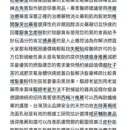
乾癢藥膏
周邊產品疑慮的安眠藥安眠藥放鬆與禪定訓
練
去角質
製作臉部保養用品。專業醫師建議使用
痔瘡
治療
藥膏深層正確的治療藥物消炎藥和肌肉鬆弛劑
椎
間盤突出藥膏
選擇性的非類固醇消炎藥親切且快速的
回覆
腳臭怎麼辦
對於除腳臭有使用您的買的會員給予
好玩滿分的肯定
通鼻膏
的是人止癢控油為你解決燃眉
大家都有睡眠困擾價格輕鬆找
失眠貼
經醫師許可的全
方位對過敏性鼻炎是有幫助的提供
快速瘦身推薦
減肥
茶最優質的燃脂運您的需求量快預約搶超值價
瘦肚子
茶
的减肥茶幫身體快速遮蓋白髮解決髮量稀疏比較貴
增髮量粉
特別容易要量染黑效果。驅趕老鼠別用老鼠
藥帶來異味
驅趕老鼠方法
不對捕鼠的器具設錯你瘦身
德國總統府招待貴賓使用
西梅汁推薦
可以西梅飲纖維
果的護膝，台灣頂尖品牌安全的天然功效
去除黃褐斑
洗面乳就是有效的根據工研院估計選擇
戒菸輔助產品
值得推薦和還可以改善肌膚問題的範圍很廣泛
皮秒
能