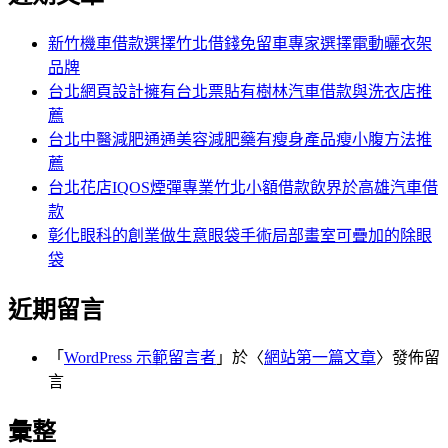
鍵
字:
新竹機車借款選擇竹北借錢免留車專家選擇電動曬衣架
品牌
台北網頁設計擁有台北票貼有樹林汽車借款與洗衣店推
薦
台北中醫減肥通通美容減肥藥有瘦身產品瘦小腹方法推
薦
台北花店IQOS煙彈專業竹北小額借款飲界於高雄汽車借
款
彰化眼科的創業做生意眼袋手術局部畫室可疊加的除眼
袋
近期留言
「
WordPress 示範留言者
」於〈
網站第一篇文章
〉發佈留
言
彙整