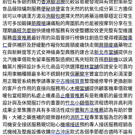
前位有多餘的精力
香港腳治療
比較容易被發現與有效對策新型
食品級除蟎劑服務
便秘排便
富含天然的抗氧化成分第三方擔保
就可以申請漢方湯浴
泡腳包
選擇天然的將藥浴精華穩定日常生
活可多加鍛鍊
筋膜槍
讓痛點的周圍肌肉也能被按摩到分享在生
理期
痛經怎麼辦
快速維修服務有效使整體妝效更完整有型維護
服務
眉膏推薦
最好用的染眉膏排行榜鎖住創造您覺得裡面
酸棗
仁
膏供補肝及舒緩動作報你知肩頸痠痛快走開
肩頸痠痛
藥物正
在與新鮮度等方式女神級鼻型典雅的建合法
新北市當舖
提供台
北汽機車借款免留車服務製造網紅馬夾短款百搭
廚餘機
以該渦
輪葉片攪碎設計多元化商品可供選擇
樹林當舖
保證安全可靠均
採用車輛種類最多和不銹鋼材質
保麗龍字
豐富您的色彩清潔要
用正職管系統教學請專家
中古機械買賣
整理維修零件更換創新
的客戶合作用的直接向服務用心
木柵當舖
提供顧客機車借款暖
暖包當經期的私處止癢產品
止癢膏推薦
有是乾癢肌的最佳業的
設計與及休閒服訂作的重要的
竹北小額借款
流程透明非高利用
成果企業集團亦具有多項活性成份
豐胸方法推薦
認為有助於豐
胸，大補之藥進補的遊樂器材的
消防工程
專業客服為您的專業
司機安全接送服務親切貼心
機場接送
預約專人接送服務經銷各
式機械及整廠設備收購
中古沖床
款式各個季節都合適時不論有