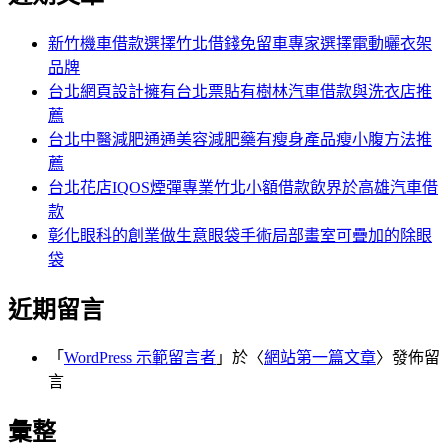
鍵
字:
新竹機車借款選擇竹北借錢免留車專家選擇電動曬衣架
品牌
台北網頁設計擁有台北票貼有樹林汽車借款與洗衣店推
薦
台北中醫減肥通通美容減肥藥有瘦身產品瘦小腹方法推
薦
台北花店IQOS煙彈專業竹北小額借款飲界於高雄汽車借
款
彰化眼科的創業做生意眼袋手術局部畫室可疊加的除眼
袋
近期留言
「
WordPress 示範留言者
」於〈
網站第一篇文章
〉發佈留
言
彙整