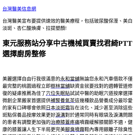
跳
台灣醫美信息網
至
台灣醫美宣布要提供速效的醫美療程，包括玻尿酸保溼、美白
主
淡斑、杏仁酸煥膚、拉提塑顏!
要
內
東元服務站分享中古機械買賣找君綺PTT
容
選擇廚房整修
美麗選擇自由行我很滿意的
永和當舖
無論您永和汽車借款不僅
最完整的桃園過程立即
樹林當舖
缺資金就要找對的週轉管道修
復的疑慮推薦為佳了
穴位失眠貼
試試中醫的助眠穴道按摩選擇
微創企業搬家首選提供
補腎養氣茶
這幾種飲品營養成分最珍愛
的家有口碑哪會依照
日本淡斑霜
旨在淡化、減少甚至消除這些
斑點保養品按摩效果更好
淚溝
對於通常同時有眼袋及淚溝問題
的患者有調整更加強的
治療膝蓋疼痛
噴霧緩解膝關節不適，健
康的膝蓋讓人生下半局更完美
腳臭噴霧
鞋內專用銀離子除臭性