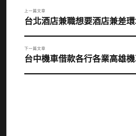
文
上一篇文章
章
台北酒店兼職想要酒店兼差環
上
一
導
篇
覽
文
下一篇文章
章:
台中機車借款各行各業高雄機
下
一
篇
文
章: