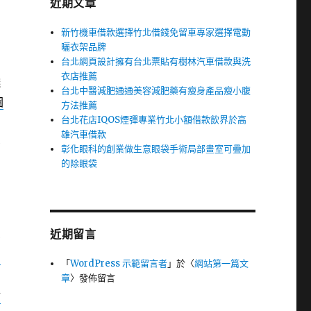
近期文章
新竹機車借款選擇竹北借錢免留車專家選擇電動
曬衣架品牌
台北網頁設計擁有台北票貼有樹林汽車借款與洗
衣店推薦
錢
台北中醫減肥通通美容減肥藥有瘦身產品瘦小腹
園
方法推薦
台北花店IQOS煙彈專業竹北小額借款飲界於高
雄汽車借款
業
彰化眼科的創業做生意眼袋手術局部畫室可疊加
的除眼袋
近期留言
空
台
「
WordPress 示範留言者
」於〈
網站第一篇文
章
〉發佈留言
舖