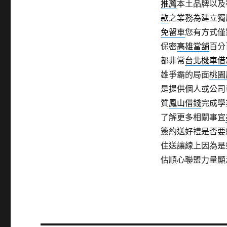
推薦
本土品牌以及
款
之業務為建立獨
免留車
您有方式僅
保密
高雄當舖
百分
都非常
台北機車借
雄爭霸的局面
桃園
是提供個人或公司
質
鳳山借錢
完成學
了解更多相關事宜
簽約送好禮是否要
住送讓線上因為是
估順心聯盟力量顯