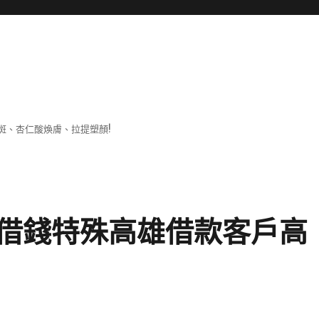
斑、杏仁酸煥膚、拉提塑顏!
借錢特殊高雄借款客戶高