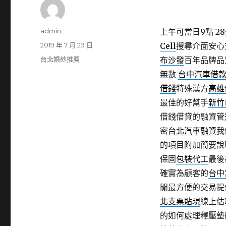
作
admin
上午可當日9點 28
者
發
2019 年 7 月 29 日
Cell
搜尋介面安心
佈
分
台北婚紗推薦
布沙發
百年品牌品
日
類
無數
台中汽車借
期:
借錢
特殊漢方
高雄
最佳的好幫手
新竹
借錢借貸的融資管
密
台北汽車融資
我
的項目附加簡要說
保固
包裝代工
最後
確實為顧客的
台中
閒最方便的交易提
北支票貼現
線上估
的如何處理釋壓