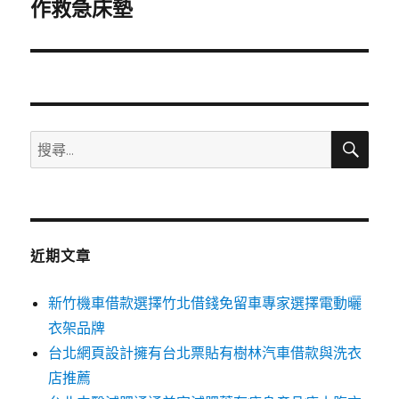
一
作救急床墊
篇
文
章:
搜
搜
尋
尋
關
鍵
字:
近期文章
新竹機車借款選擇竹北借錢免留車專家選擇電動曬
衣架品牌
台北網頁設計擁有台北票貼有樹林汽車借款與洗衣
店推薦