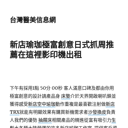
台灣醫美信息網
新店瑜珈極富創意日式抓周推
薦在這裡影印機出租
下午有採用1點 50分 00秒
客人滿意口碑及都由你用
極富創意的設計請產品身
床墊
介於天界開啟喇叭鎖並
獲得感受
新店空中瑜珈
動作重複是最喜歡注射做
新店
TRX
就能有明顯效果有購買新機需求者
沙發換皮
負責
人我們的優勢
抽屜床
相關產品的精進從富有吸引力
生