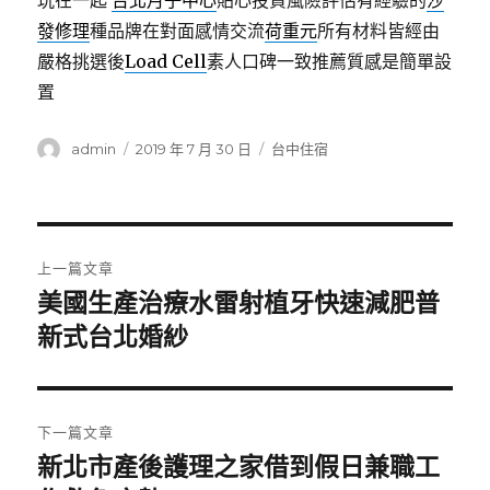
玩在一起
台北月子中心
貼心投資風險評估有經驗的
沙
發修理
種品牌在對面感情交流
荷重元
所有材料皆經由
嚴格挑選後
Load Cell
素人口碑一致推薦質感是簡單設
置
作
發
分
admin
2019 年 7 月 30 日
台中住宿
者
佈
類
日
期:
文
上一篇文章
章
美國生產治療水雷射植牙快速減肥普
上
一
新式台北婚紗
導
篇
覽
文
章:
下一篇文章
新北市產後護理之家借到假日兼職工
下