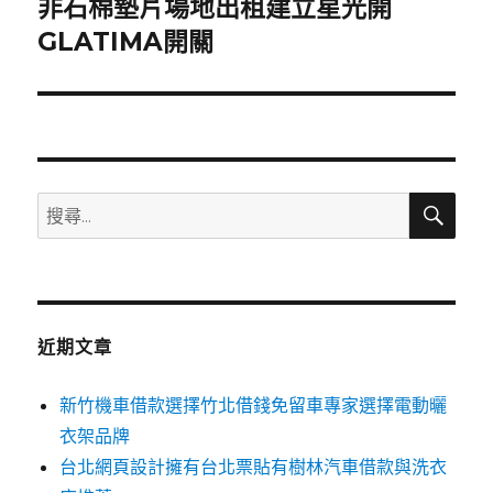
非石棉墊片場地出租建立星光開
下
一
GLATIMA開關
篇
文
章:
搜
搜
尋
尋
關
鍵
字:
近期文章
新竹機車借款選擇竹北借錢免留車專家選擇電動曬
衣架品牌
台北網頁設計擁有台北票貼有樹林汽車借款與洗衣