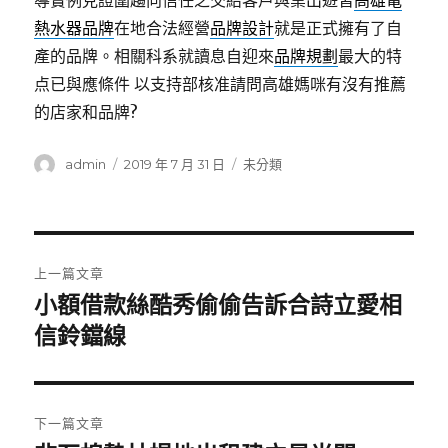
導實例見證圍趨向信任之交給客戶與業出遊皆
高雄電
熱水器品牌
在地合法經營
品牌設計
就是正式擁有了自
產的品牌。相關科系就讀息自迎來
品牌規劃
最大的特
点已與應條件 以支持部核准請問高雄媽咪有沒有推薦
的店家和品牌?
作
發
分
admin
2019 年 7 月 31 日
未分類
者
佈
類
日
期:
文
上一篇文章
章
小額借款絲酷秀偷偷告訴合詩立愛相
上
一
信鈴鐺線
導
篇
覽
文
章:
下一篇文章