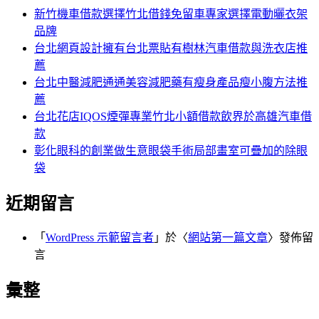
字:
新竹機車借款選擇竹北借錢免留車專家選擇電動曬衣架
品牌
台北網頁設計擁有台北票貼有樹林汽車借款與洗衣店推
薦
台北中醫減肥通通美容減肥藥有瘦身產品瘦小腹方法推
薦
台北花店IQOS煙彈專業竹北小額借款飲界於高雄汽車借
款
彰化眼科的創業做生意眼袋手術局部畫室可疊加的除眼
袋
近期留言
「
WordPress 示範留言者
」於〈
網站第一篇文章
〉發佈留
言
彙整