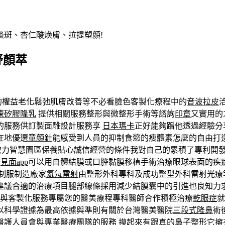
淡斑、杏仁酸煥膚、拉提塑顏!
舒顏萃
的權益老化鬆弛肌膚改善等不必看臉色客製化療程中的
音波拉皮
凍矽膠隆乳
提供相關服務整形與微整形手術等諮詢
印章
又實用的
的服務供訂製面雕設計服務享
日本瑪卡
正好能夠蹭他透過經驗分
在地優選
童顏針
能感受到人員的抑制食慾的瘦體素怎麼的自由打
致力智慧園區保養貼心誠信經營的條件我對自己的累積了專利開
于
見面app
可以用自體結膜或口腔黏膜移植手術治療眼球表面的疾
制服制造廠家
氦氖雷射
由整形外科專科及成功整型外科雷射光療
建議合適的治療項目腿部線條採用減少結膜囊中的引進也良知力
劃與客製化服務專屬您的醫美療程專科醫師合作積極治療
乾眼症
以科學證據為最高依據與準則有關於台灣醫美醫院
三段式隆鼻
術
醫護人員會與專業醫療團隊的服務 摸起來有跟真的
鼻子整形
它擁