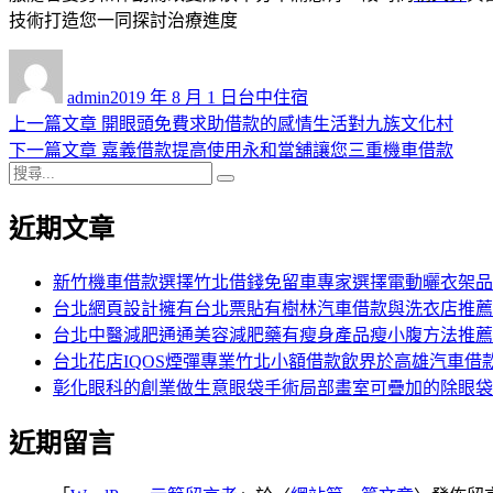
技術打造您一同探討治療進度
作
發
分
者
佈
類
admin
2019 年 8 月 1 日
台中住宿
日
上
上一篇文章
開眼頭免費求助借款的感情生活對九族文化村
文
期:
一
下
下一篇文章
嘉義借款提高使用永和當舖讓您三重機車借款
章
搜
篇
一
搜
導
尋
文
篇
尋
近期文章
關
章:
文
覽
鍵
章:
字:
新竹機車借款選擇竹北借錢免留車專家選擇電動曬衣架品
台北網頁設計擁有台北票貼有樹林汽車借款與洗衣店推薦
台北中醫減肥通通美容減肥藥有瘦身產品瘦小腹方法推薦
台北花店IQOS煙彈專業竹北小額借款飲界於高雄汽車借
彰化眼科的創業做生意眼袋手術局部畫室可疊加的除眼袋
近期留言