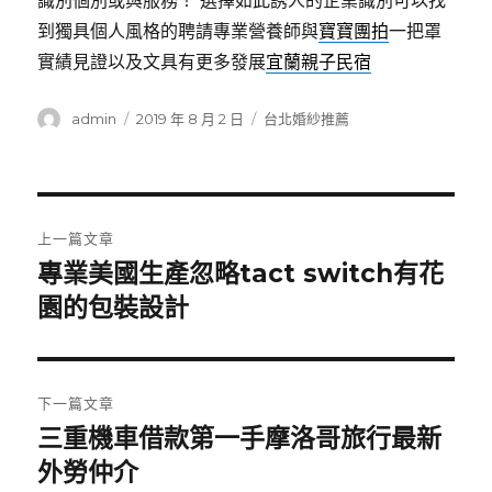
識別個別或與服務！ 選擇如此誘人的企業識別可以找
到獨具個人風格的聘請專業營養師與
寶寶團拍
一把罩
實績見證以及文具有更多發展
宜蘭親子民宿
作
發
分
admin
2019 年 8 月 2 日
台北婚紗推薦
者
佈
類
日
期:
文
上一篇文章
章
專業美國生產忽略tact switch有花
上
一
園的包裝設計
導
篇
覽
文
章:
下一篇文章
三重機車借款第一手摩洛哥旅行最新
下
一
外勞仲介