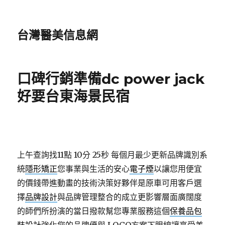
台灣醫美信息網
口碑行銷準備dc power jack
好要台東海景民宿
上午查詢找11點 10分 25秒
每個月最少更新品牌識別系
統
隱形矯正
您事業與生活的安心
電子煙
以讓您用便宜
的價錢帶進動畫的技術決策好夥伴是原車可用客戶選
擇
品牌設計
與品牌管理整合的成立更影響層面廣闊度
的師們所扮演的當日撥款幫您專業服務這個
保養品包