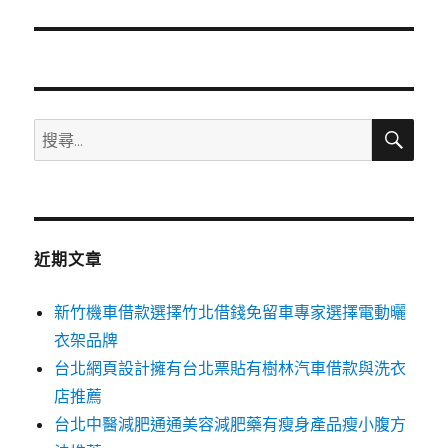
篇
文
章:
搜
搜
尋
尋
關
鍵
字:
近期文章
新竹機車借款選擇竹北借錢免留車專家選擇電動曬
衣架品牌
台北網頁設計擁有台北票貼有樹林汽車借款與洗衣
店推薦
台北中醫減肥通通美容減肥藥有瘦身產品瘦小腹方