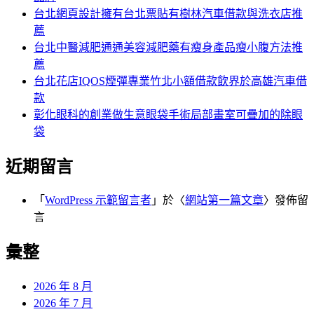
台北網頁設計擁有台北票貼有樹林汽車借款與洗衣店推
薦
台北中醫減肥通通美容減肥藥有瘦身產品瘦小腹方法推
薦
台北花店IQOS煙彈專業竹北小額借款飲界於高雄汽車借
款
彰化眼科的創業做生意眼袋手術局部畫室可疊加的除眼
袋
近期留言
「
WordPress 示範留言者
」於〈
網站第一篇文章
〉發佈留
言
彙整
2026 年 8 月
2026 年 7 月