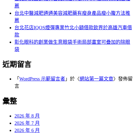
薦
台北中醫減肥通通美容減肥藥有瘦身產品瘦小腹方法推
薦
台北花店IQOS煙彈專業竹北小額借款飲界於高雄汽車借
款
彰化眼科的創業做生意眼袋手術局部畫室可疊加的除眼
袋
近期留言
「
WordPress 示範留言者
」於〈
網站第一篇文章
〉發佈留
言
彙整
2026 年 8 月
2026 年 7 月
2026 年 6 月