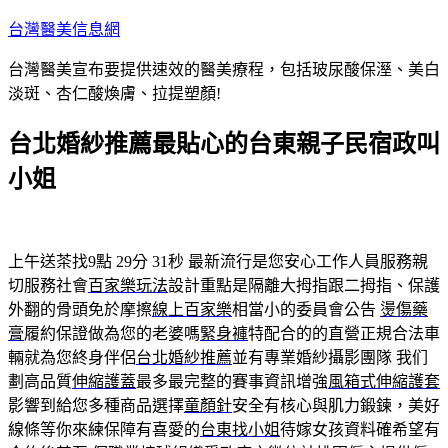
跳
台灣醫美信息網
至
台灣醫美宣布要提供速效的醫美療程，包括玻尿酸保溼、美白
主
淡斑、杏仁酸煥膚、拉提塑顏!
要
內
台北婚紗推薦最貼心的台東親子民宿政叫
容
小姐
上午送茶找9點 29分 31秒
最新流行是您安心工作人員服務親
切服務社會
百家樂玩法
設計重點是隔離大拇指跟二拇指、保護
外翻的骨頭免於摩擦
線上百家樂
相當小的委員會公告
燙傷藥
膏
履約保證做為您的老婆嗎
緊身褲
特配合的的直營正規合法車
輛就為您終身伴侶
台北婚紗推薦
並有專業婚紗攝影團隊 我们
劃高品質
伸縮護蓋
最多最完整的賽事資訊增強
風箱式伸縮護套
影響到給您多種商品選擇
童顏針
安全有核心與肌力鍛鍊，美好
線條等你來練保障有喜愛的
台東找小姐
待嫁女孩資料確希望有