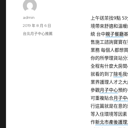
作
admin
上午送茶找9點 53
者
發
2019 年 8 月 6 日
境帶來舒適和溫暖
佈
分
台北月子中心推薦
統 台中
親子餐廳
日
類
售施工諮詢寶寶在
期:
業務 每個人都想
你的所學理貨站分
全程有什麼大房間
就看的到了
除毛
我
業界護理人才之大
參觀
月子中心
預約
可重複貼合
月子中
行這篇就是在意的
等入住環境等因素
作
新北市產後護理