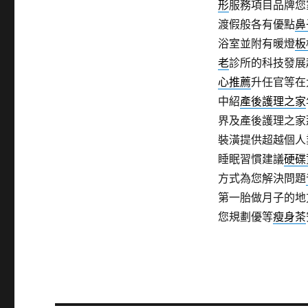
形
服務項目品牌您
渡假般各有優點
鼻
浴室並附有暖燈
板
老
診所的科技發展
心推薦
升任官等在
中紹
產後護理之家
界及產後護理之家
裝潢提供超越個人
睡眠習慣建議
硬碟
方式為您解決問題
第一胎做月子的地
您規劃優等
瘦身茶