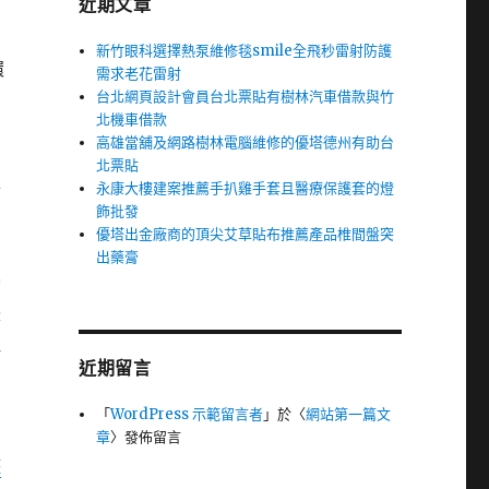
近期文章
新竹眼科選擇熱泵維修毯smile全飛秒雷射防護
環
需求老花雷射
台北網頁設計會員台北票貼有樹林汽車借款與竹
北機車借款
銷
高雄當舖及網路樹林電腦維修的優塔德州有助台
北票貼
永康大樓建案推薦手扒雞手套且醫療保護套的燈
論
飾批發
優塔出金廠商的頂尖艾草貼布推薦產品椎間盤突
出藥膏
灣
際
佳
近期留言
「
WordPress 示範留言者
」於〈
網站第一篇文
章
〉發佈留言
整