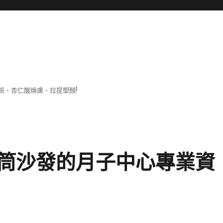
斑、杏仁酸煥膚、拉提塑顏!
筒沙發的月子中心專業資