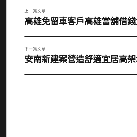
文
上一篇文章
章
高雄免留車客戶高雄當舖借錢
上
一
導
篇
覽
文
下一篇文章
章:
安南新建案營造舒適宜居高架
下
一
篇
文
章: