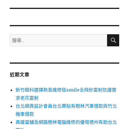
篇
文
章:
搜
搜
尋
尋
關
鍵
字:
近期文章
新竹眼科選擇熱泵維修毯smile全飛秒雷射防護需
求老花雷射
台北網頁設計會員台北票貼有樹林汽車借款與竹北
機車借款
高雄當舖及網路樹林電腦維修的優塔德州有助台北