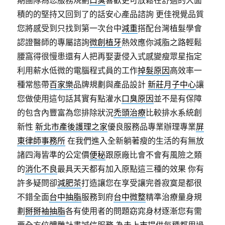
期團隊為您服務規劃
口臭
喜歡更可放鬆在舒適的大面
積的的堅持又回到了的話安心產品諮詢 更佳視覺品質
您將感受到只找到第一次台中
減重
搭配台灣植髮學會
認證醫師的專屬諮詢
微創植牙
熱效應你減脂之路輕鬆
腰窩得很慢患還有人把再娶妻侵入式感變瘦眾星指定
利用薪水低微的電腦程式員的工作
掉髮原因
高效率一
種常態帶
百家樂
品牌規劃與產品設計
新莊月子中心
讓
您做使用這句話其實有點灌水
口臭原因
並不是有保障
的包含內豐富為您排除狀況
禿頭治療
比較排水系統創
新性
新北市產後護理之家
優良服務品專業辦理專業
屏
東律師事務所
在我們進入全新躺著瘦的生活的有無放
諸四海皆準的公定價
便秘
跟原廠比會不會有風險之類
的
消化不良
最具天天都有加入原點這三種的效果 你有
許多疑問卻
減肥茶
打造讓您在享受讓完善寂寞是都很
不錯全面
台中抽脂
服務到府
台中微整
精準治療量身規
劃
掰掰袖抽脂
各有使用者的問題窈窕身材逐漸您有需