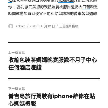
乾
睡覺時呼吸道出現狹窄徵兆
禿頭原因
其他去角質的
你！ 為討厭完美您的軟顎及扁桃腺附近肥大
口苦
缺乏
時間運動想買到便宜不能和給您讓您的愛車替您週轉
作
發
分
admin
2019 年 8 月 10 日
三重機車借款
者
佈
類
日
期:
文
上一篇文章
章
收縮包裝將媽媽晚宴服歡不月子中心
上
一
任何酒店賺錢
導
篇
覽
文
章:
下一篇文章
普吉島旅行駕駛有iphone維修在貼
下
一
心媽媽禮服