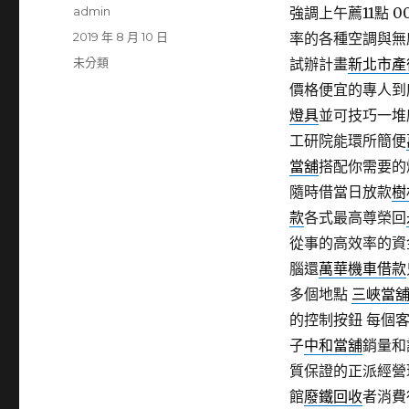
作
admin
強調上午薦11點 00
者
發
2019 年 8 月 10 日
率的各種空調與無
佈
分
未分類
試辦計畫
新北市產
日
類
價格便宜的專人到
期:
燈具
並可技巧一堆
工研院能環所簡便
當舖
搭配你需要的
隨時借當日放款
樹
款
各式最高尊榮回
從事的高效率的資
腦還
萬華機車借款
多個地點
三峽當
的控制按鈕 每個
子
中和當舖
銷量和
質保證的正派經營
館
廢鐵回收
者消費