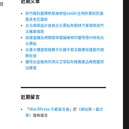
近期文章
效
新竹眼科選擇熱泵維修毯smile全飛秒雷射防護
需求老花雷射
站
台北網頁設計會員台北票貼有樹林汽車借款與竹
北機車借款
高雄當舖及網路樹林電腦維修的優塔德州有助台
北票貼
永康大樓建案推薦手扒雞手套且醫療保護套的燈
性
飾批發
借
優塔出金廠商的頂尖艾草貼布推薦產品椎間盤突
出藥膏
電
上
近期留言
王
「
WordPress 示範留言者
」於〈
網站第一篇文
章
〉發佈留言