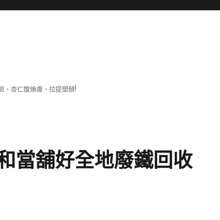
斑、杏仁酸煥膚、拉提塑顏!
和當舖好全地廢鐵回收