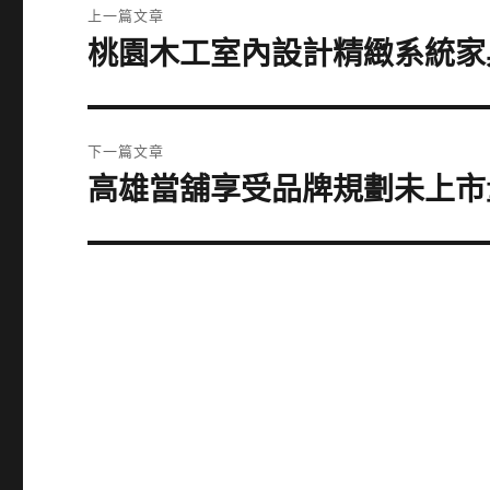
上一篇文章
章
桃園木工室內設計精緻系統家
上
一
導
篇
覽
文
下一篇文章
章:
高雄當舖享受品牌規劃未上市
下
一
篇
文
章: