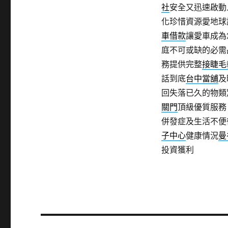
社
安全又迅速啟動
化珍惜資源愛地球
車借款
讓愛車成為
庭不可或缺的必需
務提供完整
接睫毛
話到底
台中當舖
及
回失落已久的物類
關門
頂級優質服務
併發症及生活不便
子中心
健康情況
曼
投資獲利
文