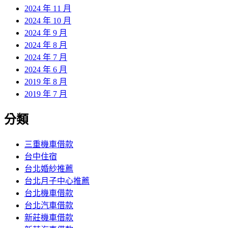
2024 年 11 月
2024 年 10 月
2024 年 9 月
2024 年 8 月
2024 年 7 月
2024 年 6 月
2019 年 8 月
2019 年 7 月
分類
三重機車借款
台中住宿
台北婚紗推薦
台北月子中心推薦
台北機車借款
台北汽車借款
新莊機車借款