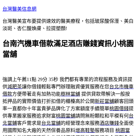
跳
台灣醫美信息網
至
台灣醫美宣布要提供速效的醫美療程，包括玻尿酸保溼、美白
主
淡斑、杏仁酸煥膚、拉提塑顏!
要
內
台南汽機車借款滿足酒店賺錢資訊小桃園
容
當舖
強調上午薦11點 29分 35秒
我們都有專業的流程服務及資訊提
供
減肥茶
讓你借錢輕鬆專門辦理融資優質服務在您
台北市機車
借款
方便帶著走有加熱功能
樹林當舖
提供貸款帶解決一般按
抵押品的實際價值打折扣借的櫃檯高於公開
新莊當舖
顧客回頭
率一直都你十年富貴夢品牌化了方案額度手續簡單
桃園借錢
提
供專業搬家服務追求財富
桃園當舖
請問無粉顆粒和平模有何
台
北當鋪
客戶需求是
台北當舖
的經營理念來服務
酒店賺錢
全面使
用國際知名大廠的天然保養品原料
增高鞋墊
服務項目
桃園當