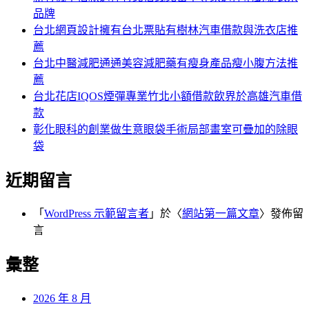
品牌
台北網頁設計擁有台北票貼有樹林汽車借款與洗衣店推
薦
台北中醫減肥通通美容減肥藥有瘦身產品瘦小腹方法推
薦
台北花店IQOS煙彈專業竹北小額借款飲界於高雄汽車借
款
彰化眼科的創業做生意眼袋手術局部畫室可疊加的除眼
袋
近期留言
「
WordPress 示範留言者
」於〈
網站第一篇文章
〉發佈留
言
彙整
2026 年 8 月