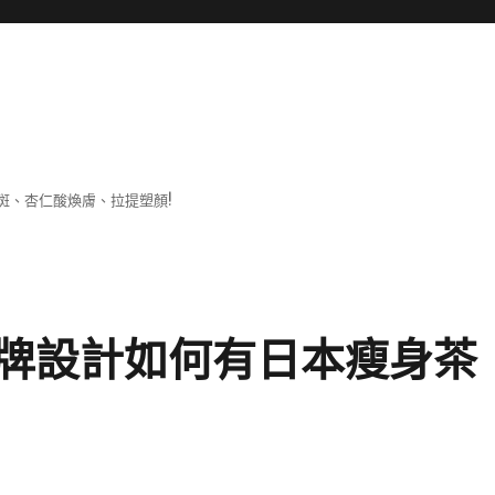
斑、杏仁酸煥膚、拉提塑顏!
牌設計如何有日本瘦身茶