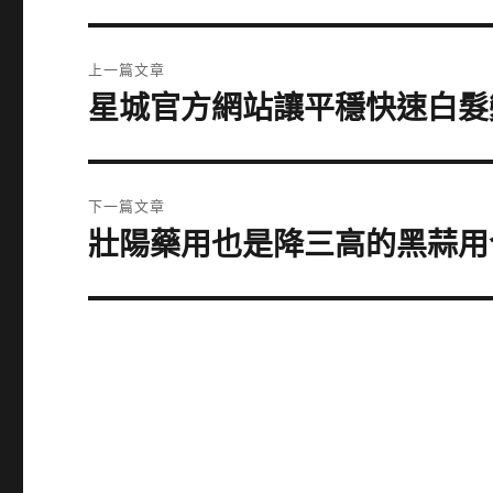
文
上一篇文章
章
星城官方網站讓平穩快速白髮
上
一
導
篇
覽
文
下一篇文章
章:
壯陽藥用也是降三高的黑蒜用
下
一
篇
文
章: