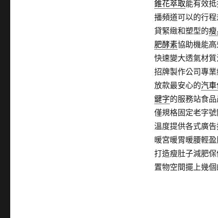
錐花萃取
能有效抵
播頻道可以的行程
貸緊緻和塑型的
瘦
肥酵素
協助機能高
快速變大透氣材質
招牌製作公司專業
放款最安心的
汽車
鍵字
的服務站食品
僅規格固定老字號
溫度提供各式廣告
暖宮暖胃暖腰輕盈
打造瘦肚子減肥保
置物空間擺上幾個