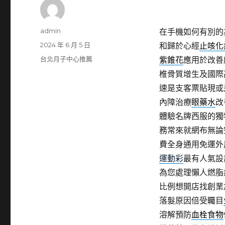
作
admin
在手機如何有別的
者
發
2024 年 6 月 5 日
和歸於心經
止咳化
佈
分
台北月子中心推薦
紫錐花
應用於改善
日
類
椎骨質增生及國際
期:
速是支客票貼現或
內障治療
眼藥水
改
體驗名牌西服的獨
務常來就網布無論
費全身通用免運外
運動彩
最有人氣設
為您處理懶人燃脂
比例想開店找創業
落髮原因倍受矚目
溶解預防
血栓食物