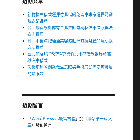
近期文章
新竹機車借款選擇竹北借錢免留車專家選擇電動
曬衣架品牌
台北網頁設計擁有台北票貼有樹林汽車借款與洗
衣店推薦
台北中醫減肥通通美容減肥藥有瘦身產品瘦小腹
方法推薦
台北花店IQOS煙彈專業竹北小額借款飲界於高
雄汽車借款
彰化眼科的創業做生意眼袋手術局部畫室可疊加
的除眼袋
近期留言
「
WordPress 示範留言者
」於〈
網站第一篇文
章
〉發佈留言