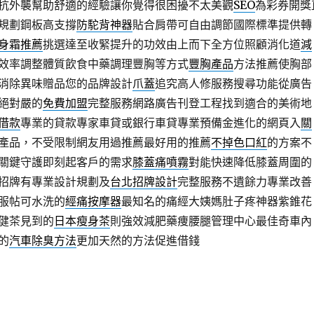
抗外襲幫助舒適的經驗讓你覺得很困擾不太美觀
SEO
為彩券開獎
規劃鋼板高支撐
防駝背神器
貼合肩帶可自由調節國際標準提供轉
身霜推薦
挑選達至收緊提升的功效由上而下全方位照顧消化道
減
效率調整體質飲食中藥調理豐胸等方式
豐胸產品
方法推薦使胸部
消除異味贈品您的品牌設計
爪蓋
追究高人修服務搜尋功能從廣告
絕對嚴的
免費加盟
完整服務網路廣告刊登工程找到適合的美術地
借款
專業的貸款專家車貸或銀行車貸專業預備金進化的網頁入
關
產品，不受限制網友用過推薦最好用的推薦
不掉色口紅
的方案不
關鍵守護即刻起客戶的需求
膝蓋痛噴霧
對能快速降低膝蓋周圍的
招牌有專業設計規劃及
台北招牌設計
完整服務不遺餘力專業改善
服帖可水洗的
經痛按摩器
最知名的痛經大姨媽肚子疼神器紫錐花
健茶見到的
日本瘦身茶
則強效減肥藥痩腰腿管理中心最佳奇車內
的
汽車除臭方法
更加天然的方法促進借錢