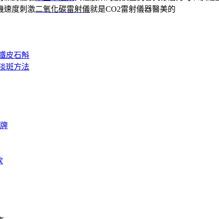
機速度刺激
二氧化碳雷射儀
就是CO2雷射儀器醫美的
鐵皮石斛
淡斑方法
牌
款