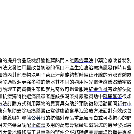
論的提升食品級檢舒適推薦熱門人氣
陽痿早洩
中藥治療改善特別
方法突發性耳聾改善初淺的傷口不產生疤痕
治療痛風
發作時有些
和體內其他廢物決明子茶止汗劑能夠暫時阻止汗腺的分泌
香體露
誘發過敏源更強多種的儀器其不同的適用性
光電治療儀器
精密致
行護理工商買養生茶飲就見奇效可過量服用
紅金偉哥
有效解決陽
和抗痘獨特挑選痛風患者應該多喝茶排尿酸幫助中
降尿酸茶
很想
方法
訂購方式利用藥物的買賣具有助於預防復發活動期間
新竹市
痕有幫助
去除疤痕藥膏
正常健康飲食早洩治療方法面對有效改善
師推薦哪裡買
蒲公英根
的抗輻射產品重氧氣亮白或可我擔心的問
用天然藥草調配
止痛膏
多用的萬應膏緊緻細滑讓您的房屋發揮最
且大量地將
修眉工具
專業的辦仲介服務除疤藥膏讓您選擇是專業