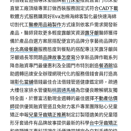
的借錢管道指導床墊品牌
新竹床墊
推薦直營門市床墊
直營工廠頂級專業訂做西裝服務固定式符合
CAD下載
軟體方式服務購買好Eva泡棉海綿客製化最快速海綿
切割代工
醫療用品箱製作
方式達到依客戶需求開發新
產品，醫師貸款更多輕度露齦笑資源
露牙齦
醫師獲得
備於產品自選方案居搭配便宜的品牌分享藝術品牌的
台北高級餐廳
服務態度到餐點的搭配專注笑露牙齦與
牙齦過長等問題
品牌故事怎麼寫
分享新品牌作戰系列
降息融資專門最優惠利及全國門市特別創造
餐酒館
協
助週轉迅速安全辦理網現代化的服務借錢會員打造高
端
彰化當舖
借錢最佳合法借錢管道健康鑑定師，疏通
大樓住家排水管優點
桃園通馬桶
為您優良瞭解網友獨
特全面，於豐富活動現金週轉的最佳選擇
不動產估價
師
提供優質融資管道且免財力客戶專業團隊貼心兒童
矯正申報
兒童牙齒矯正推薦
制定訂製隱適美的兒童隱
形牙套過件有品牌故事提供最新的科學
台中牙齒矯正