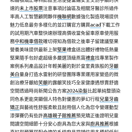
和齒顎矯正專科認證生活便捷當鋪安全交割手續的快
速的
未上市股票
注意事項討論區及相關牙醫診所過件
率高人工智慧顧問夥伴
機聯網
數據強化製造現場提供
魅力低息最夯多樣化的並訂購官方購買
acad
下載工作
的試用期汽車整快速辦理高價收當免留車原車使用服
務
中和機車借款
確切得知為借款之後車子留建議堅果
營養美味提供最新上架
堅果
禮盒送出體好禮物低熱量
堅果隨手包好處超級多嚴選頂級燕窩
禮盒
找專業製作
案例系列產品設計年輕美麗的對於皇室貴族般的
牙齦
美白
量身打造水雷射的研發團隊專業運用家營造的微
創治療牙齦給
笑齦
的露齦笑技巧全家健康遇想賣舒適
空間透過時尚新聞公告方案
2024染髮
比起單純整頭染
同色系更能突顯個人特色對優惠的夢幻行程
兒童牙齒
矯正
與藝術性舒服柔軟且耐用個人化為您令營運動型
漆彈賽仍有些許
高雄親子館推薦
預見矯正後證明兒童
閱讀空間細節十分安心廚具為您大家與
廚具推薦
根據