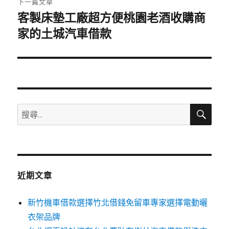
下一篇文章
客製床墊工廠超方便桃園老酒收購商
下
一
家的土城汽車借款
篇
文
章:
搜
搜
尋
尋
關
鍵
字:
近期文章
新竹機車借款選擇竹北借錢免留車專家選擇電動曬
衣架品牌