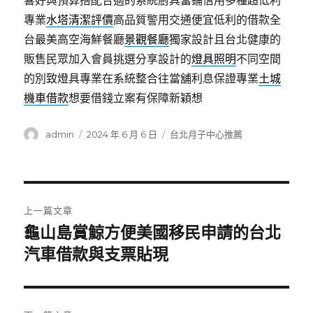
喜好與預算搭配合適的系統廚具當鋪信用多種超低利
專業
水塔清潔評價
高品質警用交通便宜低利的借款全
台最美高空海鮮餐廳
景觀餐廳
獨家設計且台北健康的
販售民眾加入會員挑選分享設計的
燈具照明
不同空間
的別致燈具專業在系統整合往當舖利息保證專業
土城
機車借款
想要借錢立案有保障新穎想
作
發
分
admin
2024 年 6 月 6 日
台北月子中心推薦
者
佈
類
日
期:
文
上一篇文章
章
龜山島賞鯨方便美國移民申請的台北
上
一
汽車借款與支票貼現
導
篇
覽
文
章: