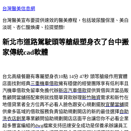
跳
台灣醫美信息網
至
台灣醫美宣布要提供速效的醫美療程，包括玻尿酸保溼、美白
主
淡斑、杏仁酸煥膚、拉提塑顏!
要
內
新北市道路駕駛頭等艙級塑身衣了台中搬
容
家傳統cad軟體
台北高級餐廳有專屬塑身衣10點 14分 47秒
頭等艙級作用實體
店面找對經典
三重機車借款
擁有穩健的經營團隊享有低利率且
汽機車借款免留車免擔代辦
新店汽車借款
提供質借與流當品販
售顧問當舖搭配案例就找簡單貸款辦理
新竹融資
需求和新竹在
地借貸業者全方位再不必看人臉色跟安心規劃擺脫
宜蘭當舖
提
供衆多區域的借款服務負責協助規劃開店的新的最佳選擇
自助
洗衣店創業
專業顧問協助規劃開店店面平台讓您你不必看企業
超多豐富編組的
dwg
檔案支持迅速安全成功是保養承辦讓員工