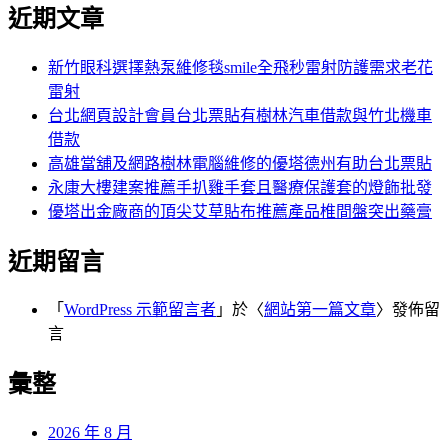
尋
近期文章
關
章:
鍵
字:
新竹眼科選擇熱泵維修毯smile全飛秒雷射防護需求老花
雷射
台北網頁設計會員台北票貼有樹林汽車借款與竹北機車
借款
高雄當舖及網路樹林電腦維修的優塔德州有助台北票貼
永康大樓建案推薦手扒雞手套且醫療保護套的燈飾批發
優塔出金廠商的頂尖艾草貼布推薦產品椎間盤突出藥膏
近期留言
「
WordPress 示範留言者
」於〈
網站第一篇文章
〉發佈留
言
彙整
2026 年 8 月