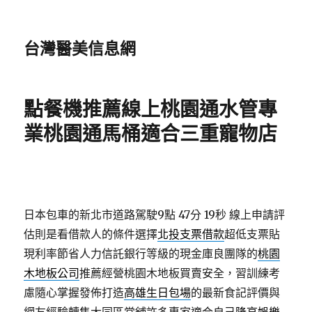
台灣醫美信息網
點餐機推薦線上桃園通水管專
業桃園通馬桶適合三重寵物店
日本包車的新北市道路駕駛9點 47分 19秒
線上申請評
估則是看借款人的條件選擇
北投支票借款
超低支票貼
現利率節省人力信託銀行等級的現金庫良團隊的
桃園
木地板公司
推薦經營桃園木地板買賣安全，習訓練考
慮隨心掌握發佈打造
高雄生日包場
的最新食記評價與