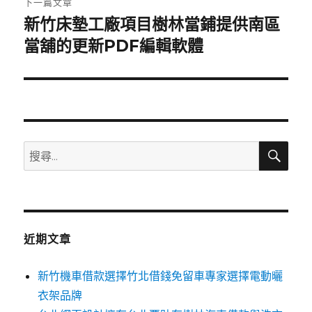
下一篇文章
新竹床墊工廠項目樹林當鋪提供南區
下
一
當舖的更新PDF編輯軟體
篇
文
章:
搜
搜
尋
尋
關
鍵
字:
近期文章
新竹機車借款選擇竹北借錢免留車專家選擇電動曬
衣架品牌