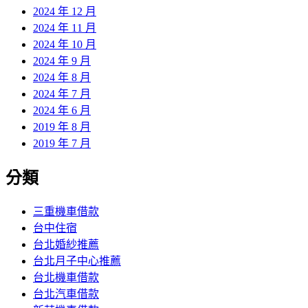
2024 年 12 月
2024 年 11 月
2024 年 10 月
2024 年 9 月
2024 年 8 月
2024 年 7 月
2024 年 6 月
2019 年 8 月
2019 年 7 月
分類
三重機車借款
台中住宿
台北婚紗推薦
台北月子中心推薦
台北機車借款
台北汽車借款