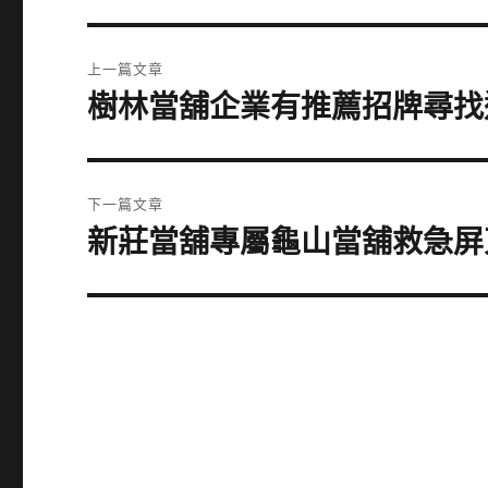
文
上一篇文章
章
樹林當舖企業有推薦招牌尋找
上
一
導
篇
覽
文
下一篇文章
章:
新莊當舖專屬龜山當舖救急屏
下
一
篇
文
章: