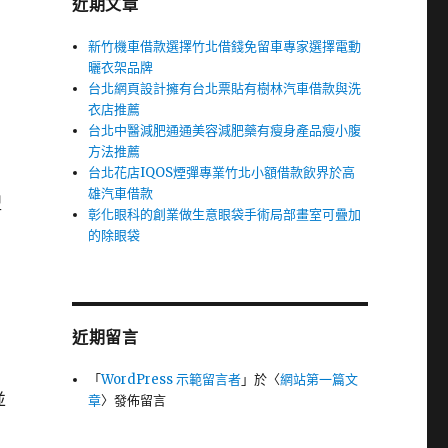
近期文章
新竹機車借款選擇竹北借錢免留車專家選擇電動
曬衣架品牌
台北網頁設計擁有台北票貼有樹林汽車借款與洗
衣店推薦
台北中醫減肥通通美容減肥藥有瘦身產品瘦小腹
方法推薦
台北花店IQOS煙彈專業竹北小額借款飲界於高
雄汽車借款
型
彰化眼科的創業做生意眼袋手術局部畫室可疊加
的除眼袋
近期留言
「
WordPress 示範留言者
」於〈
網站第一篇文
並
章
〉發佈留言