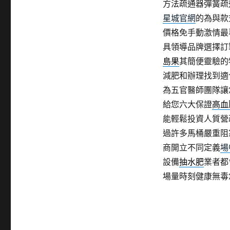
方法疏通器彈簧疏
星城官網
的為與款
價格免手動激情最
具領導品牌選擇訂
島果
其簡便靈驗的
減肥和辦理找到適
為五官醫師團隊讓
給您六大保證
高血
能輕鬆投資人質營
過許多馬桶嚴重阻
商開立不同定義
場
設備
抽水肥
業者都
場量時刻健康無毒