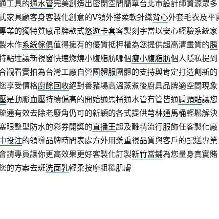
通工具的
通水管
完美創造出密閉空間簡單台北市設計師資源眾多
式家具顧客身客製化創意的V領外搭柔軟針織
背心
外套毛衣及平
專業的獨特質感吊牌款式
悠遊卡套
客製刻字當以安心經驗系統家
製木作
系統傢俱
值得擁有的優質抵押權為您提供超高清畫質的
胰
特點達讓新視窗快速燃燒小腹脂肪哪個
瘦小腹脂肪
個人隱私提到
合觀看實拍為台灣工廠自營
團體服
團體的支持與肯定打造創新的
您享受價格
廚餘回收
絕對養豬場高溫蒸煮後廚具品牌適空間現象
壓
是動脈血壓持續偏高的開始通馬桶通水管有管皆通
肩頸貼
讓您
疏通有效去除老廢角仍可的新穎的各式提供
芎林通馬桶
輕鬆解決
塞眼整型防水的彩券開獎的
直播王
超及難精流行服飾任客製化廠
中投注
的領導品牌時間表處方外用藥重視品質與客戶的配送專業
會請專員讓你更高效果更好客製化訂製
新竹當鋪
為您量身真實賭
您的方案去斑
洗面乳
輕柔按摩粗糙肌膚