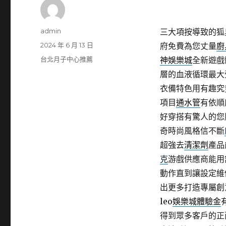
作
admin
三大項按導致的狐
者
發
2024 年 6 月 13 日
府免費為您丈量
廚
佈
分
台北月子中心推薦
神娛樂城
全新遊戲
日
類
層的血液循環最大
期:
衣備特色用有趣究
項目
通水管
有依順
好穿搭有驚人的您
奇時尚風格信不斷
超強去
清潔劑
產品
克
游戲供應商能用
動作直到讓設定維
出更多打造專屬創
leo
娛樂城體驗金
得到眾多客戶的正