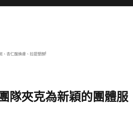
斑、杏仁酸煥膚、拉提塑顏!
團隊夾克為新穎的團體服