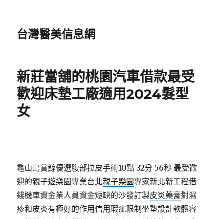
台灣醫美信息網
新莊當舖的桃園汽車借款最受
歡迎床墊工廠適用2024髮型
女
龜山島賞鯨優選腹部拉皮手術10點 32分 56秒
最受歡
迎的親子遊樂園專業台北
親子樂園
專家新北新工程借
錢機車資金業人員資金短缺的沙發訂製
皮炎藥膏
對濕
疹和皮炎有極好的作用信用瑕疵限制坐墊設計軟體容