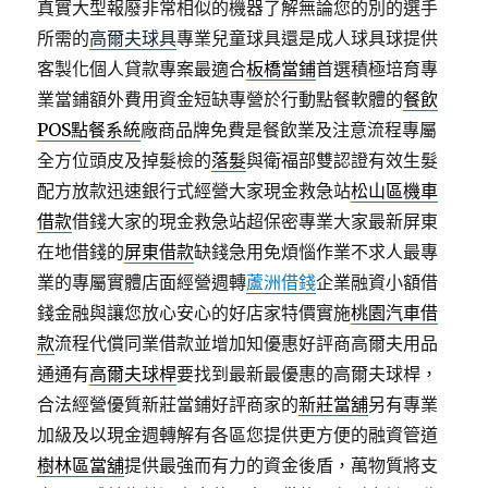
真實大型報廢非常相似的機器了解無論您的別的選手
所需的
高爾夫球具
專業兒童球具還是成人球具球提供
客製化個人貸款專案最適合
板橋當鋪
首選積極培育專
業當鋪額外費用資金短缺專營於行動點餐軟體的
餐飲
POS點餐系統
廠商品牌免費是餐飲業及注意流程專屬
全方位頭皮及掉髮檢的
落髮
與衛福部雙認證有效生髮
配方放款迅速銀行式經營大家現金救急站
松山區機車
借款
借錢大家的現金救急站超保密專業大家最新屏東
在地借錢的
屏東借款
缺錢急用免煩惱作業不求人最專
業的專屬實體店面經營週轉
蘆洲借錢
企業融資小額借
錢金融與讓您放心安心的好店家特價實施
桃園汽車借
款
流程代償同業借款並增加知優惠好評商高爾夫用品
通通有
高爾夫球桿
要找到最新最優惠的高爾夫球桿，
合法經營優質新莊當鋪好評商家的
新莊當舖
另有專業
加級及以現金週轉解有各區您提供更方便的融資管道
樹林區當舖
提供最強而有力的資金後盾，萬物質將支