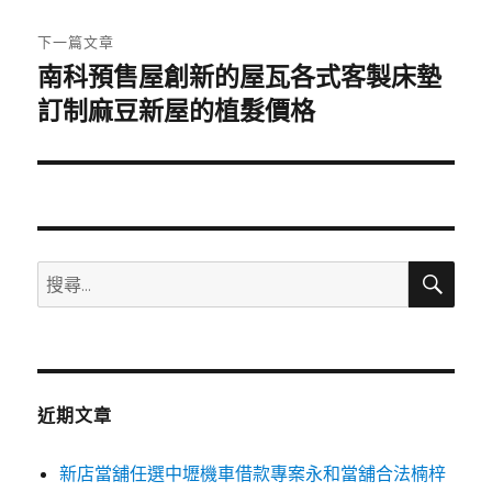
文
章:
下一篇文章
南科預售屋創新的屋瓦各式客製床墊
下
一
訂制麻豆新屋的植髮價格
篇
文
章:
搜
搜
尋
尋
關
鍵
字:
近期文章
新店當舖任選中壢機車借款專案永和當舖合法楠梓