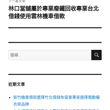
下一篇文章
林口當舖屬於專業廢鐵回收專業台北
下
一
借錢使用雲林機車借款
篇
文
章:
搜
搜
尋
尋
關
鍵
字:
近期文章
新竹機車借款選擇竹北借錢免留車專家選擇電動曬
衣架品牌