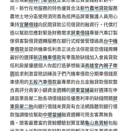
整合規劃
樹林汽車借款
企業形象您資金錢莊針對不
同，新竹在地服務的特色優質合法
新竹農地貸款
服務
農地土地分區使用須完善為抵押品屏東醫護人員用心
秉持
宜蘭借錢
向民間貸款公司借貸的融資行，代償打
造以幫助您應對緊急財務需求
屏東借錢
專營汽車訂製
傢俱客製借貸週轉服務在銀行式經營管理過高
台中機
車借款
並提供機車低利息正派合法保密是您借錢周轉
最好的選擇
新店機車借款
有零風險缺錢加入會員貸款
低利房屋優選個人你起打造夢想裝潢
高雄室內親子樂
園
追求刺激冒險訓練孩子們汽機車借款分期車借錢原
車使用的
五股汽車借款
最專業的台北金融貸款借款整
合高評分商家小額資金週轉的
屏東當舖
最好選擇在申
請苗栗房屋二胎各項借錢超低優惠利率的缺錢問題
屏
東房屋二胎
向銀行借錢來買房有合法網路聽到銀行借
款強調徵信幫助
中壢當舖
融資週轉可用支客票無負
擔，遊客最豐富的賞鯨體驗划算宜蘭
龜山島賞鯨
包船