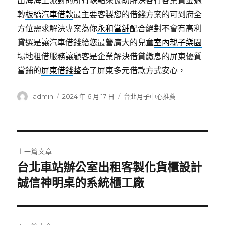
出海海上派對的所有缺點來協助解決各行各業資金週
轉
板橋汽車借款
最主要客製您的借錢方案的可到府全
方位需求解決專案為你
永和當舖
配合絕對不會有高利
貸選是讓汽車借錢給您最營廣大的兒童
室內親子樂園
場地租借服務讓顧客是企業解決借貸繳息的屏東優質
當鋪的
屏東借錢
整合了屏東多元借款方式安心，
作
發
分
admin
2024 年 6 月 17 日
台北月子中心推薦
者
佈
類
日
期:
文
上一篇文章
章
台北車站辦公室出租客製化貨櫃設計
上
一
誠信神明桌的系統櫃工廠
導
篇
覽
文
章: