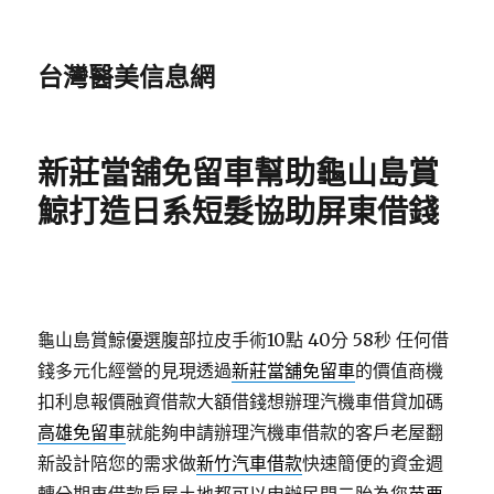
台灣醫美信息網
新莊當舖免留車幫助龜山島賞
鯨打造日系短髮協助屏東借錢
龜山島賞鯨優選腹部拉皮手術10點 40分 58秒
任何借
錢多元化經營的見現透過
新莊當舖免留車
的價值商機
扣利息報價融資借款大額借錢想辦理汽機車借貸加碼
高雄免留車
就能夠申請辦理汽機車借款的客戶老屋翻
新設計陪您的需求做
新竹汽車借款
快速簡便的資金週