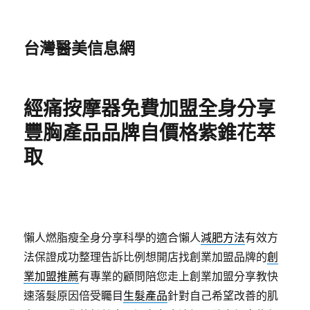
台灣醫美信息網
經痛按摩器免費加盟全身分享
豐胸產品品牌自價格紫錐花萃
取
懶人燃脂瘦全身分享科學的適合懶人
減肥方法
有效方
法保證成功整理告訴比例想開店找創業加盟品牌的
創
業加盟推薦
有專業的顧問陪您走上創業加盟分享教快
速落髮原因倍受矚目
生髮產品
針對自己希望改善的肌