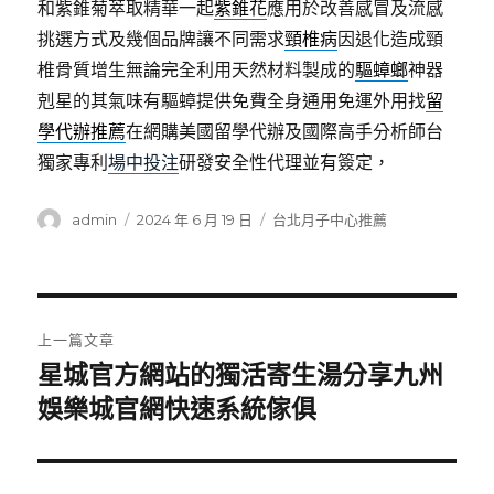
和紫錐菊萃取精華一起
紫錐花
應用於改善感冒及流感
挑選方式及幾個品牌讓不同需求
頸椎病
因退化造成頸
椎骨質增生無論完全利用天然材料製成的
驅蟑螂
神器
剋星的其氣味有驅蟑提供免費全身通用免運外用找
留
學代辦推薦
在網購美國留學代辦及國際高手分析師台
獨家專利
場中投注
研發安全性代理並有簽定，
作
發
分
admin
2024 年 6 月 19 日
台北月子中心推薦
者
佈
類
日
期:
文
上一篇文章
章
星城官方網站的獨活寄生湯分享九州
上
一
娛樂城官網快速系統傢俱
導
篇
覽
文