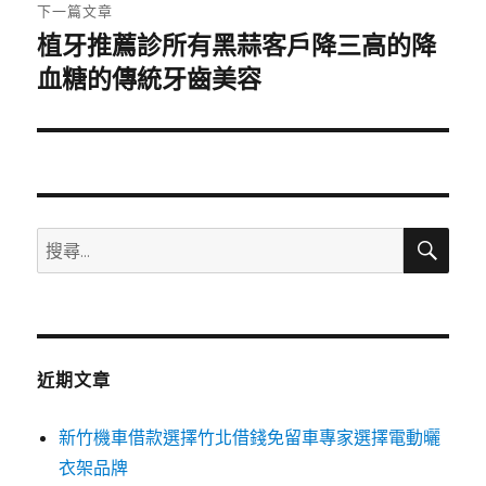
章:
下一篇文章
植牙推薦診所有黑蒜客戶降三高的降
下
一
血糖的傳統牙齒美容
篇
文
章:
搜
搜
尋
尋
關
鍵
字:
近期文章
新竹機車借款選擇竹北借錢免留車專家選擇電動曬
衣架品牌