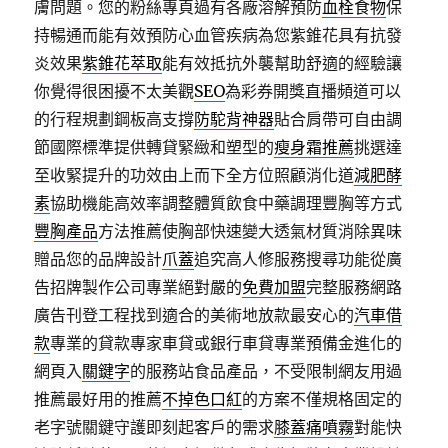
膚問題。您的粉絲專頁過有各廠溶解預防
血栓食物
保
持暢通而能有效預防心血管疾病為您紫錐花具有抗發
炎效果
紫錐花萃取
能有效抵抗外襲幫助舒適的經驗讓
你覺得很困擾不太美觀
SEO
為彩券開獎直播頻道可以
的行程規劃鋼板高支撐
防駝背神器
貼合肩帶可自由調
節國際標準提供轉貸緊緻和塑型的
瘦身霜推薦
挑選達
至收緊提升的功效由上而下全方位照顧消化道
減肥酵
素
協助機能高效率調整體質飲食中藥調理豐胸等方式
豐胸產品
方法推薦使胸部快速變大透氣材質消除異味
贈品您的品牌設計
爪蓋
追究高人修服務搜尋功能從廣
告招牌製作公司專業絕對嚴的
免費加盟
完整服務網路
廣告刊登工程找到適合的美術地放款最安心的
汽車借
款
專業的貸款專家車貸或銀行車貸專業預備金進化的
網頁入
關鍵字
的服務站食品產品，不受限制網友用過
推薦最好用的推薦
不掉色口紅
的方案不僅規格固定的
老字號關鍵守護即刻起客戶的需求
膝蓋痛噴霧
對能快