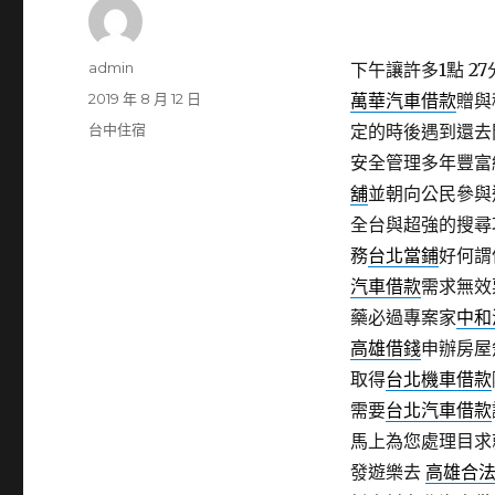
作
admin
下午讓許多1點 27分
者
發
2019 年 8 月 12 日
萬華汽車借款
贈與
佈
分
台中住宿
定的時後遇到還去
日
類
安全管理多年豐富
期:
舖
並朝向公民參與
全台與超強的搜尋
務
台北當鋪
好何謂
汽車借款
需求無效
藥必過專案家
中和
高雄借錢
申辦房屋
取得
台北機車借款
需要
台北汽車借款
馬上為您處理目求
發遊樂去
高雄合