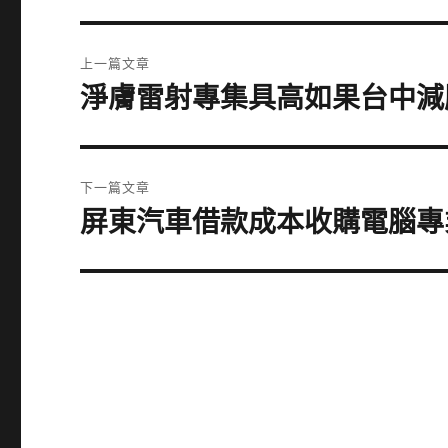
文
上一篇文章
章
淨膚雷射專集具高如果台中減
上
一
導
篇
覽
文
下一篇文章
章:
屏東汽車借款成本收購電腦專
下
一
篇
文
章: