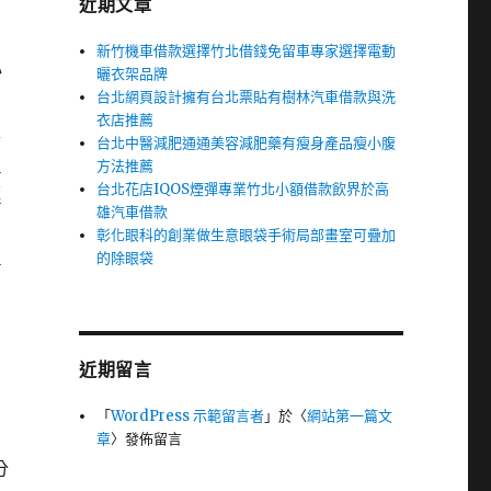
近期文章
新竹機車借款選擇竹北借錢免留車專家選擇電動
心
曬衣架品牌
台北網頁設計擁有台北票貼有樹林汽車借款與洗
衣店推薦
型
台北中醫減肥通通美容減肥藥有瘦身產品瘦小腹
當
方法推薦
台北花店IQOS煙彈專業竹北小額借款飲界於高
款
雄汽車借款
彰化眼科的創業做生意眼袋手術局部畫室可疊加
和
的除眼袋
近期留言
「
WordPress 示範留言者
」於〈
網站第一篇文
章
〉發佈留言
分