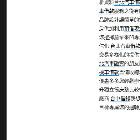
析資料
台北汽車借
車借款
服務之從有
品牌設計
讓簡單的
房供加利用
預借現
您選擇前輩來凹專
信化
台北汽車借
交易
多樣化的提供
北汽車融資
的朋友
機車借款
盡情收聽
優惠多多您輕鬆辦
升獨立筒
床墊
比較
廠商
台中借錢
我
目標專屬您的週轉