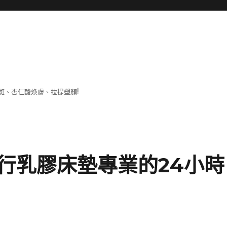
斑、杏仁酸煥膚、拉提塑顏!
行乳膠床墊專業的24小時