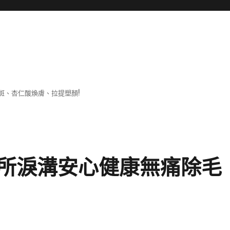
斑、杏仁酸煥膚、拉提塑顏!
所淚溝安心健康無痛除毛