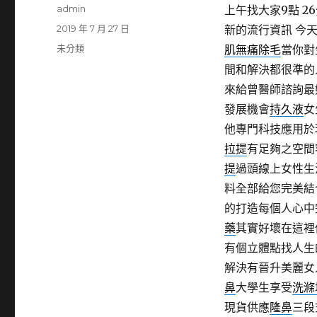
作
admin
上午找大家9點 26
者
發
2019 年 7 月 27 日
新的流行資訊 今
佈
分
未分類
肌無痛除毛
當你對
日
類
間和解決都很準的
期:
來給曾醫師諮詢最
發展機會
持久液
女
他專門科技應用於
拉提
有足夠之空間
提
過頭線上女性生
料全部給您完美結
的打造每個人心中
藥
其實好壞在這裡
有個立體點找人生
解決有晉升美麗女
鼻
大學生享受
洗滌
現貨供應
隆鼻
三段