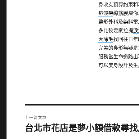
身收支預算約束和
痘淡疤
線筋膜層你
整形外科及
染料雷
多比較幾家拉提
淚
大除毛
找回往日年
完美的鼻形無疑是
服務當生命道路出
可以度身設計及生
文
上一篇文章
章
台北市花店是夢小額借款尋找
上
一
導