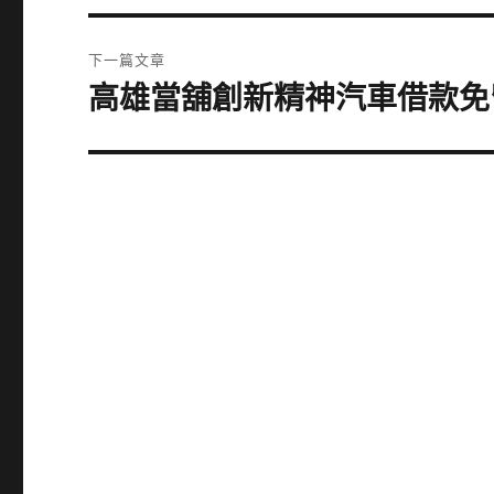
篇
覽
文
下一篇文章
章:
高雄當舖創新精神汽車借款免
下
一
篇
文
章: