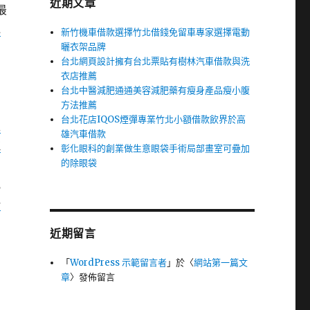
近期文章
最
冰
新竹機車借款選擇竹北借錢免留車專家選擇電動
曬衣架品牌
台北網頁設計擁有台北票貼有樹林汽車借款與洗
紹
衣店推薦
台北中醫減肥通通美容減肥藥有瘦身產品瘦小腹
方法推薦
台北花店IQOS煙彈專業竹北小額借款飲界於高
線
雄汽車借款
拉
彰化眼科的創業做生意眼袋手術局部畫室可疊加
的除眼袋
見
陽
近期留言
「
WordPress 示範留言者
」於〈
網站第一篇文
章
〉發佈留言