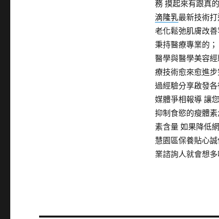
務 摸起來有跟真
滴隆乳
最新技術打
老化鬆弛肌膚改善
秉持醫療專業的；
醫學與醫學美容經
療技術愈來愈進步
過經驗分享啟發各
媒體爭相報導 讓
抑制食慾的瘦體素
素含量 如果降低
慧園區保養貼心誠
業諮詢人就會想多