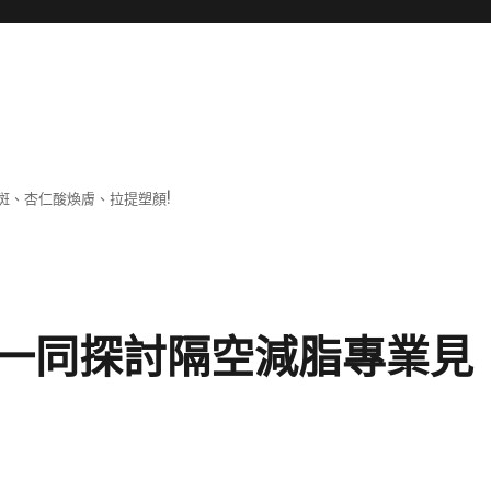
斑、杏仁酸煥膚、拉提塑顏!
一同探討隔空減脂專業見