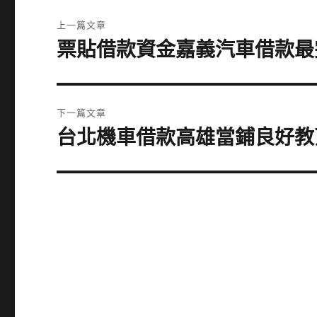
文
上一篇文章
章
票貼借款資金嘉義汽車借款最
上
一
導
篇
覽
文
下一篇文章
章:
台北機車借款高雄當鋪良好教
下
一
篇
文
章: