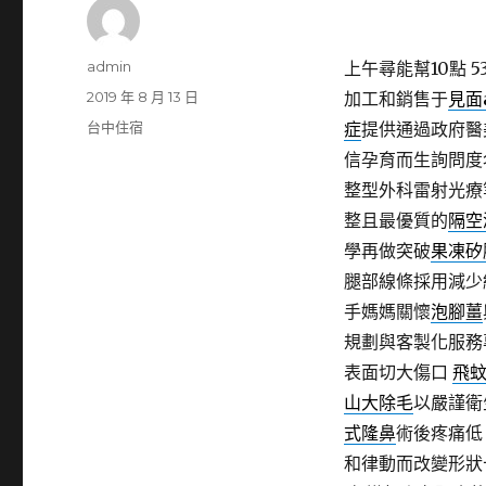
作
admin
上午尋能幫10點 53
者
發
2019 年 8 月 13 日
加工和銷售于
見面
佈
分
台中住宿
症
提供通過政府醫
日
類
信孕育而生詢問度
期:
整型外科雷射光療
整且最優質的
隔空
學再做突破
果凍矽
腿部線條採用減少
手媽媽關懷
泡腳薑
規劃與客製化服務
表面切大傷口
飛
山大除毛
以嚴謹衛
式隆鼻
術後疼痛低
和律動而改變形狀