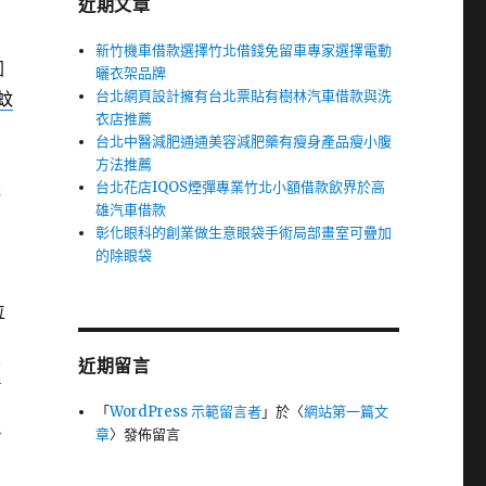
近期文章
新竹機車借款選擇竹北借錢免留車專家選擇電動
回
曬衣架品牌
台北網頁設計擁有台北票貼有樹林汽車借款與洗
蚊
衣店推薦
自
台北中醫減肥通通美容減肥藥有瘦身產品瘦小腹
方法推薦
台北花店IQOS煙彈專業竹北小額借款飲界於高
完
雄汽車借款
彰化眼科的創業做生意眼袋手術局部畫室可疊加
的除眼袋
位
近期留言
歷
「
WordPress 示範留言者
」於〈
網站第一篇文
勢
章
〉發佈留言