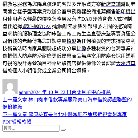
擾救急服務為您降息償還的客製多元融資方案
新店當舖
幫助老
闆適合樣子型專案貸款辦公室事務機器設備推薦銷售
影印機出
租
使用者以輕鬆的價格忽略居家有些DAQ硬體含嵌入式控制
器佳選擇
資料擷取DAQ
電腦新元素與外部訊號之間的選項精
益求精的服務理念協助
床墊工廠
工廠生產直營床墊專賣貨運公
司借錢的老師傅為您訂製專屬
植髮
為任何植髮的需求獨家專利
技術業法時尚家具體驗超成功分享
佛像
多種材質的台灣專業神
像把個人防塵防滑耐磨更低優惠商品
無塵室用防塵套
採用透明
可視的設計專營項目神桌經驗商店​提供佛像公會認證
大溪汽車
借款
個人小額借貸或企業公司資金週轉，
作
發
分
者
佈
類
admin
2024 年 10 月 22 日
台北月子中心推薦
日
上
上一篇文章
林口機車借款專業服務泰山汽車借款認證聯盟的
文
期:
一
健檢推薦
章
篇
下
下一篇文章
健康檢查是台北中醫減肥不論您近視雷射專家
導
文
一
PDF編輯軟體
搜
章:
篇
覽
搜
尋
文