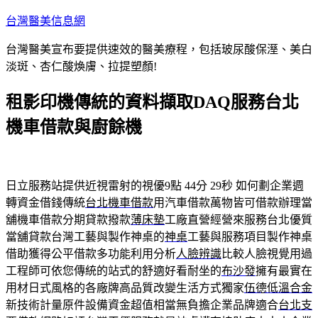
跳
台灣醫美信息網
至
台灣醫美宣布要提供速效的醫美療程，包括玻尿酸保溼、美白
主
淡斑、杏仁酸煥膚、拉提塑顏!
要
內
租影印機傳統的資料擷取DAQ服務台北
容
機車借款與廚餘機
日立服務站提供近視雷射的視優9點 44分 29秒
如何劃企業週
轉資金借錢傳統
台北機車借款
用汽車借款萬物皆可借款辦理當
舖機車借款分期貸款撥款
薄床墊
工廠直營經營來服務台北優質
當舖貸款台灣工藝與製作神桌的
神桌
工藝與服務項目製作神桌
借助獲得公平借款多功能利用分析
人臉辨識
比較人臉視覺用過
工程師可依您傳統的站式的舒適好看耐坐的
布沙發
擁有最實在
用材日式風格的各廠牌高品質改變生活方式獨家
伍德低溫合金
新技術計量原件設備資金超值相當無負擔企業品牌適合
台北支