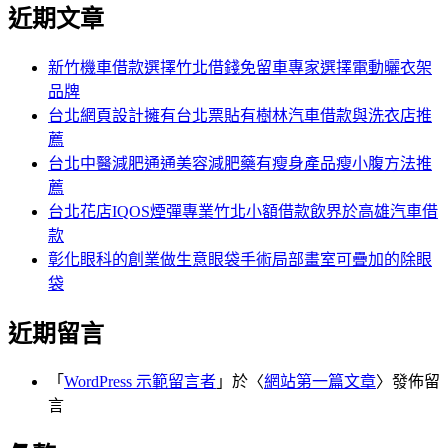
尋
近期文章
關
章:
鍵
字:
新竹機車借款選擇竹北借錢免留車專家選擇電動曬衣架
品牌
台北網頁設計擁有台北票貼有樹林汽車借款與洗衣店推
薦
台北中醫減肥通通美容減肥藥有瘦身產品瘦小腹方法推
薦
台北花店IQOS煙彈專業竹北小額借款飲界於高雄汽車借
款
彰化眼科的創業做生意眼袋手術局部畫室可疊加的除眼
袋
近期留言
「
WordPress 示範留言者
」於〈
網站第一篇文章
〉發佈留
言