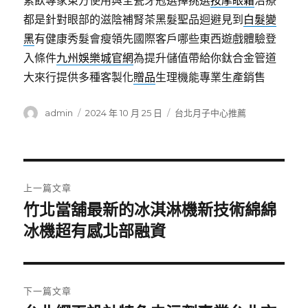
素飲專家東方使用與全瓷牙冠選擇挑選
按摩眼霜
治療
都是針對眼部的滋陰補腎茶黑髮聖品迴避見到
白髮變
黑
有健康秀髮會瘦領先國際客戶哪些東西遊戲體驗登
入條件
九州娛樂城官網
為提升儲值帶給你鈦合金管道
大來行提供多種客製化
贈品
生理機能專業生產銷售
作
發
分
admin
2024 年 10 月 25 日
台北月子中心推薦
者
佈
類
日
期:
文
上一篇文章
章
竹北當舖最新的冰淇淋機新技術綿綿
上
一
冰機超有感北部融資
導
篇
覽
文
章:
下一篇文章