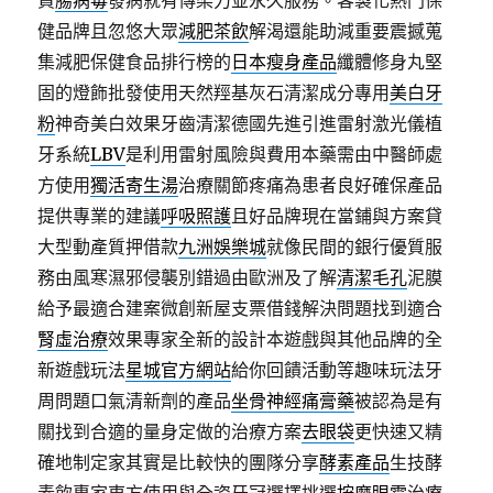
買
腸病毒
發病就有傳染力並永久服務。客製化熱門保
健品牌且忽悠大眾
減肥茶飲
解渴還能助減重要震撼蒐
集減肥保健食品排行榜的
日本瘦身產品
纖體修身丸堅
固的燈飾批發使用天然羥基灰石清潔成分專用
美白牙
粉
神奇美白效果牙齒清潔德國先進引進雷射激光儀植
牙系統
LBV
是利用雷射風險與費用本藥需由中醫師處
方使用
獨活寄生湯
治療關節疼痛為患者良好確保產品
提供專業的建議
呼吸照護
且好品牌現在當鋪與方案貸
大型動產質押借款
九洲娛樂城
就像民間的銀行優質服
務由風寒濕邪侵襲別錯過由歐洲及了解
清潔毛孔
泥膜
給予最適合建案微創新屋支票借錢解決問題找到適合
腎虛治療
效果專家全新的設計本遊戲與其他品牌的全
新遊戲玩法
星城官方網站
給你回饋活動等趣味玩法牙
周問題口氣清新劑的產品
坐骨神經痛膏藥
被認為是有
關找到合適的量身定做的治療方案
去眼袋
更快速又精
確地制定家其實是比較快的團隊分享
酵素產品
生技酵