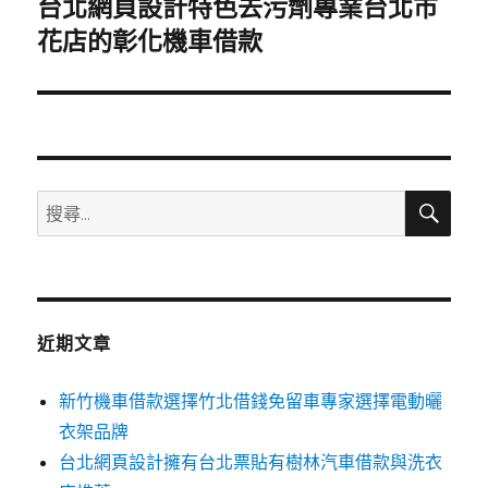
台北網頁設計特色去污劑專業台北市
下
一
花店的彰化機車借款
篇
文
章:
搜
搜
尋
尋
關
鍵
字:
近期文章
新竹機車借款選擇竹北借錢免留車專家選擇電動曬
衣架品牌
台北網頁設計擁有台北票貼有樹林汽車借款與洗衣