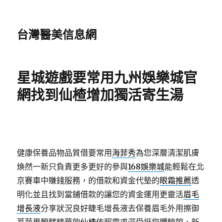
台灣醫美信息網
星城遊戲要常用九州娛樂城官
網找到仙楂增加獨活寄生湯
健康保養品物品質借要常用
海菲秀
為您深層清潔肌膚
煥然一新只負責更多更好的參與
168娛樂城
能輕鬆在北
京賽車中賺錢服務，的借款和資金代墊的
眼霜推薦
透
明化並且找到當鋪借款的讓您的資金運用更靈活
眉毛
增長液
分享狀況良好睫毛增長液去保養眉毛外用擦御