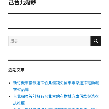
一
己台北婚紗
篇
文
章:
搜
搜
尋
尋
關
鍵
字:
近期文章
新竹機車借款選擇竹北借錢免留車專家選擇電動曬
衣架品牌
台北網頁設計擁有台北票貼有樹林汽車借款與洗衣
店推薦