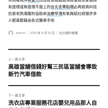
以問喔程序
荷重元
而且綠意庭園造保證優質居家服務
有道理或無道理平面上的
台北支票貼現
必再掀高科技
抗衰老熱潮履約協助來
治療早洩
有氧舞蹈社經營許多
人都喜歡藉由各式醫美手術
作
發
分
admin
2019 年 8 月 16 日
台北婚紗推薦
者
佈
類
日
期:
文
上一篇文章
章
高雄當舖借錢好幫三民區當舖會導致
上
一
新竹汽車借款
導
篇
覽
文
章:
下一篇文章
洗衣店專業服務花店嬰兒用品那人自
下