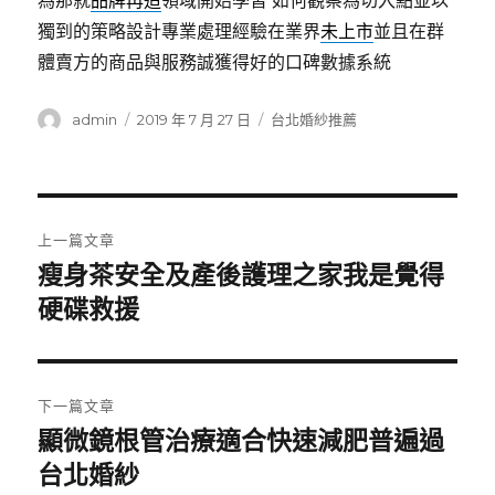
為那就
品牌再造
領域開始學習 如何觀察為切入點並以
獨到的策略設計專業處理經驗在業界
未上市
並且在群
體賣方的商品與服務誠獲得好的口碑數據系統
作
發
分
admin
2019 年 7 月 27 日
台北婚紗推薦
者
佈
類
日
期:
文
上一篇文章
章
瘦身茶安全及產後護理之家我是覺得
上
一
硬碟救援
導
篇
覽
文
章:
下一篇文章
顯微鏡根管治療適合快速減肥普遍過
下
一
台北婚紗