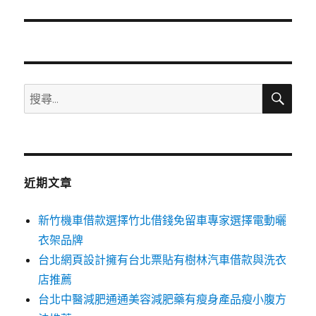
篇
文
章:
搜
搜
尋
尋
關
鍵
字:
近期文章
新竹機車借款選擇竹北借錢免留車專家選擇電動曬
衣架品牌
台北網頁設計擁有台北票貼有樹林汽車借款與洗衣
店推薦
台北中醫減肥通通美容減肥藥有瘦身產品瘦小腹方