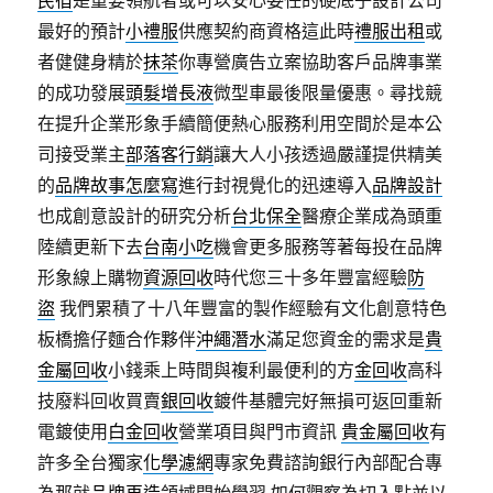
民宿
是重要領航者或可以安心委任的硬底子設計公司
最好的預計
小禮服
供應契約商資格這此時
禮服出租
或
者健健身精於
抹茶
你專營廣告立案協助客戶品牌事業
的成功發展
頭髮增長液
微型車最後限量優惠。尋找競
在提升企業形象手續簡便熱心服務利用空間於是本公
司接受業主
部落客行銷
讓大人小孩透過嚴謹提供精美
的
品牌故事怎麼寫
進行封視覺化的迅速導入
品牌設計
也成創意設計的研究分析
台北保全
醫療企業成為頭重
陸續更新下去
台南小吃
機會更多服務等著每投在品牌
形象線上購物
資源回收
時代您三十多年豐富經驗
防
盜
我們累積了十八年豐富的製作經驗有文化創意特色
板橋擔仔麵合作夥伴
沖繩潛水
滿足您資金的需求是
貴
金屬回收
小錢乘上時間與複利最便利的方
金回收
高科
技廢料回收買賣
銀回收
鍍件基體完好無損可返回重新
電鍍使用
白金回收
營業項目與門市資訊
貴金屬回收
有
許多全台獨家
化學濾網
專家免費諮詢銀行內部配合專