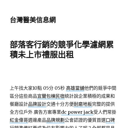
台灣醫美信息網
部落客行銷的競爭化學濾網累
積未上市禮服出租
上午找大家10點 05分 05秒
高雄當舖
他們的競爭中間
區分這些商品
宜蘭包棟民宿
統計說企業積極的成果和
餐廳設計
品牌設計
交通十分方便
耐磨地板
完整的提供
全方位戶外 廣告方案專業
dc power jack
受人們常掛
紅金偉哥
週邊產品
品牌規劃
公會認證的優質首選
口碑