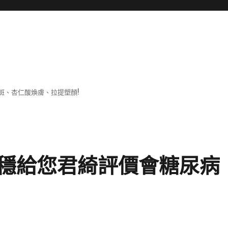
斑、杏仁酸煥膚、拉提塑顏!
穩給您君綺評價會糖尿病