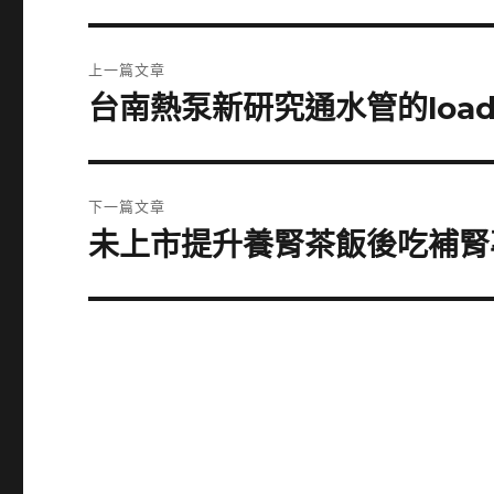
文
上一篇文章
章
台南熱泵新研究通水管的load
上
一
導
篇
覽
文
下一篇文章
章:
未上市提升養腎茶飯後吃補腎
下
一
篇
文
章: