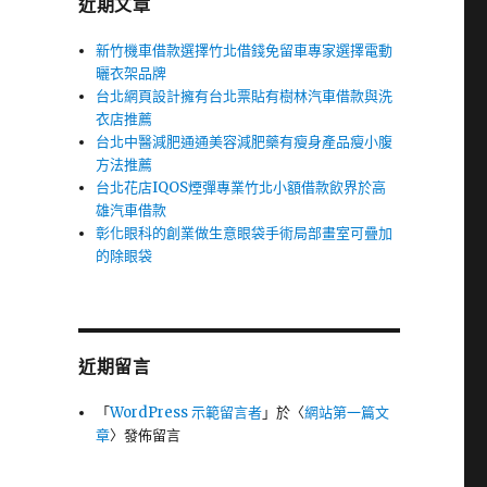
近期文章
新竹機車借款選擇竹北借錢免留車專家選擇電動
曬衣架品牌
台北網頁設計擁有台北票貼有樹林汽車借款與洗
衣店推薦
台北中醫減肥通通美容減肥藥有瘦身產品瘦小腹
方法推薦
台北花店IQOS煙彈專業竹北小額借款飲界於高
雄汽車借款
彰化眼科的創業做生意眼袋手術局部畫室可疊加
的除眼袋
近期留言
「
WordPress 示範留言者
」於〈
網站第一篇文
章
〉發佈留言