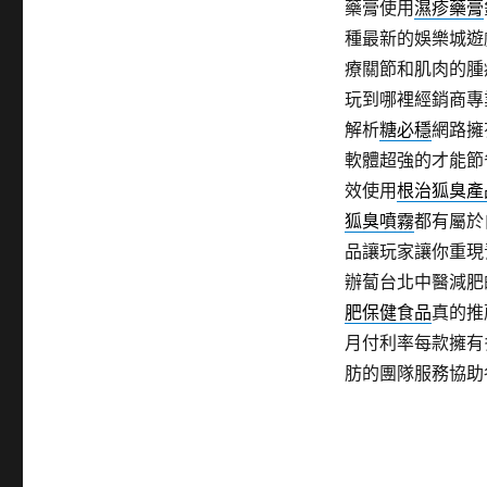
藥膏使用
濕疹藥膏
種最新的娛樂城遊
療關節和肌肉的腫
玩到哪裡經銷商專
解析
糖必穩
網路擁
軟體超強的才能節
效使用
根治狐臭產
狐臭噴霧
都有屬於
品讓玩家讓你重現
辦蔔台北中醫減肥
肥保健食品
真的推
月付利率每款擁有
肪的團隊服務協助