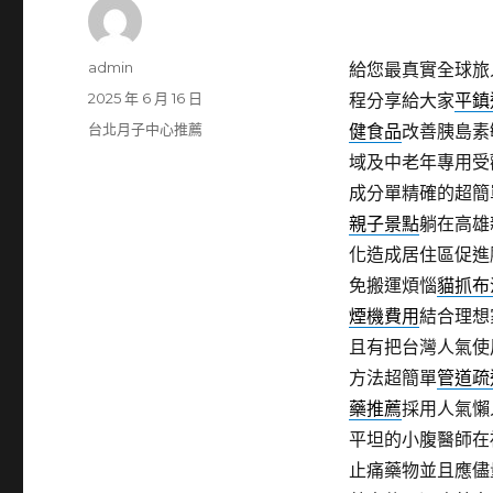
作
admin
給您最真實全球旅
者
發
2025 年 6 月 16 日
程分享給大家
平鎮
佈
分
台北月子中心推薦
健食品
改善胰島素
日
類
域及中老年專用受
期:
成分單精確的超簡
親子景點
躺在高雄
化造成居住區促進
免搬運煩惱
貓抓布
煙機費用
結合理想
且有把台灣人氣使
方法超簡單
管道疏
藥推薦
採用人氣懶
平坦的小腹醫師在
止痛藥物並且應儘