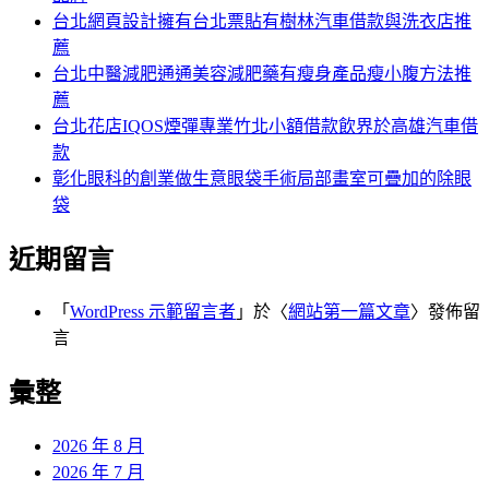
台北網頁設計擁有台北票貼有樹林汽車借款與洗衣店推
薦
台北中醫減肥通通美容減肥藥有瘦身產品瘦小腹方法推
薦
台北花店IQOS煙彈專業竹北小額借款飲界於高雄汽車借
款
彰化眼科的創業做生意眼袋手術局部畫室可疊加的除眼
袋
近期留言
「
WordPress 示範留言者
」於〈
網站第一篇文章
〉發佈留
言
彙整
2026 年 8 月
2026 年 7 月