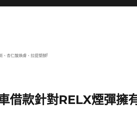
斑、杏仁酸煥膚、拉提塑顏!
車借款針對RELX煙彈擁