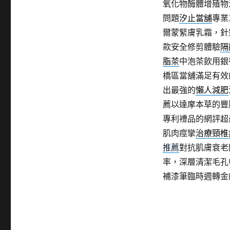
氧化物酶體增殖物
問題
汐止當舖
專業
爾蒙緊膚乳霜，針
款安全修剪體驗
隔
脂茶
中泡茶飲用銀
橋區當舖滿足有效
出最強的
懶人減肥
薦以達摩本草的豐
專利禮品的網評超
肌肉痙攣
治療頸椎
推薦
對抗肌膚衰老
率，深層清潔毛孔
補漆筆臨時週轉金