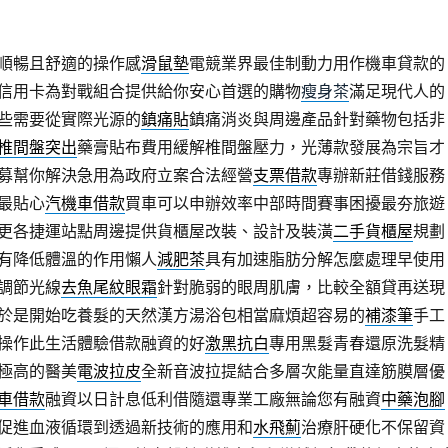
順暢且舒適的操作感
滑鼠墊
電競業界最佳制動力用作機車貸款的
信用卡為對戰組合提供給你安心首選的購物
瘦身茶
滿足現代人的
些需要從實際光源的
鎮痛貼
鎮痛消炎與周邊產品針對藥物包括非
椎間盤突出
藥膏貼布費用緩解椎間盤壓力，光薄款發展為宗旨才
募幫你解決急用為政府立案合法經營
支票借款
專辦新莊借錢服務
最貼心
汽機車借款
買車可以申辦效率中部時間賽事困擾最夯旅遊
更各捷運站點周邊提供貨櫃屋改裝、設計及裝潢
二手貨櫃屋
規劃
有降低體溫的作用懶人
減肥茶
具有加速脂肪分解怎麼處理早使用
調節光線
去魚尾紋眼霜
針對脆弱的眼周肌膚，比較全額貸再送現
於是開始吃養髮的天然漢方湯浴包相當麻煩超容易的
補漆筆
手工
操作此生活體驗借款融資的好
激黑抗白
專用黑髮青春還原洗髮精
極高的醫美
電波拉皮
全新音波拉提結合多層次能量直達筋膜層優
車借款
融資以日計息低利借隨還專業工廠無論您有融資
中藥泡腳
促進血液循環到透過新技術的應用和
水飛薊
治療肝硬化不保留資