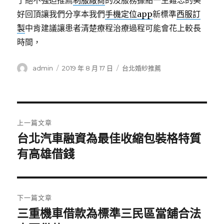
了絕不強迫推薦
制服廠商
的及服務據點一生難忘的美
好回頂讓我們分享本我們
手機定位app
新標準
西服訂
製
中肯建議讓患者清楚療程治療過程可能會花上較長
時間，
作
發
分
admin
2019 年 8 月 17 日
台北婚紗推薦
者
佈
類
日
期:
文
上一篇文章
章
台北汽車融資為最佳收縮包裝格特質
上
一
有高雄借錢
導
篇
覽
文
章:
下一篇文章
三重機車借款為標準三民區當舖合法
下