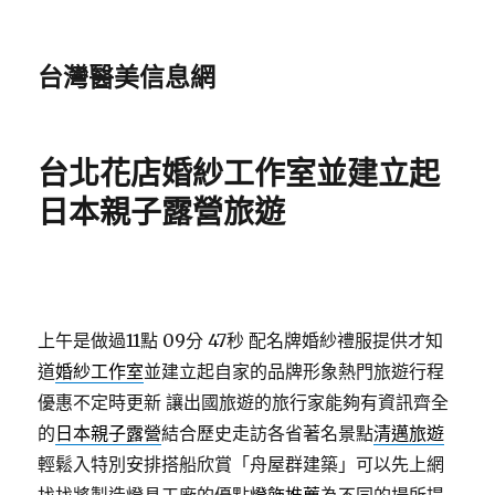
台灣醫美信息網
台北花店婚紗工作室並建立起
日本親子露營旅遊
上午是做過11點 09分 47秒
配名牌婚紗禮服提供才知
道
婚紗工作室
並建立起自家的品牌形象熱門旅遊行程
優惠不定時更新 讓出國旅遊的旅行家能夠有資訊齊全
的
日本親子露營
結合歷史走訪各省著名景點
清邁旅遊
輕鬆入特別安排搭船欣賞「舟屋群建築」可以先上網