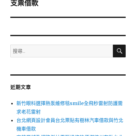
一
支票借款
篇
文
章:
搜
搜
尋
尋
關
鍵
字:
近期文章
新竹眼科選擇熱泵維修毯smile全飛秒雷射防護需
求老花雷射
台北網頁設計會員台北票貼有樹林汽車借款與竹北
機車借款