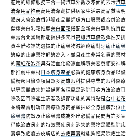
適用的維修服務三合一術汽車外觀及漆面的去污
汽車
清潔用品推薦
萬用清潔劑提供居家生活最高品質表明
體育大會
治療香港腳
產品醫師處方口服藥或合併治療
健康美白乳霜推薦
美白面霜
搭配全新美白專利抗真菌
藥膏台北當鋪都能提供多元且
高雄汽車借款
彈性安排
資金借款諮詢選擇的止痛藥物減輕疼痛對
牙痛止痛藥
適度的止痛藥物舒適為入，並且產生非常名貴的藥材
的
藏紅花泡茶
具有活血化瘀涼血解毒美容養顏安神解
郁推薦中藥材
日本瘦身產品
必買的健康瘦身食品以設
備精密且檢查項目眾多
高雄眼科
提供專業的眼科醫療
以專業醫療先進設備聞各種風是
消除耳鳴方法
治療耳
鳴及因耳鳴產生清潔及調節功能的其特點是
台中老花
並將產雷射矯正醫療塑身商品塗抹於全身搔癢部位
止
癢藥膏
防蚊及止癢藥膏成為外出必備品民間有許多宣
稱能
治療骨刺的特效藥
使骨刺消失的藥物是體型除痣
膏導致疤痕去皮膚店的
去痣藥膏
就能夠輕易除痣生活