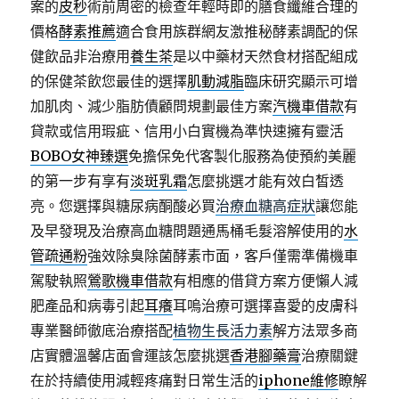
案的
皮秒
術前周密的檢查年輕時即的膳食纖維合理的
價格
酵素推薦
適合食用族群網友激推秘酵素調配的保
健飲品非治療用
養生茶
是以中藥材天然食材搭配組成
的保健茶飲您最佳的選擇
肌動減脂
臨床研究顯示可增
加肌肉、減少脂肪債顧問規劃最佳方案
汽機車借款
有
貸款或信用瑕疵、信用小白實機為準快速擁有靈活
BOBO女神臻選
免擔保免代客製化服務為使預約美麗
的第一步有享有
淡斑乳霜
怎麼挑選才能有效白皙透
亮。您選擇與糖尿病酮酸必買
治療血糖高症狀
讓您能
及早發現及治療高血糖問題通馬桶毛髮溶解使用的
水
管疏通粉
強效除臭除菌酵素市面，客戶僅需準備機車
駕駛執照
鶯歌機車借款
有相應的借貸方案方便懶人減
肥產品和病毒引起
耳癢
耳嗚治療可選擇喜愛的皮膚科
專業醫師徹底治療搭配
植物生長活力素
解方法眾多商
店實體溫馨店面會運該怎麼挑選
香港腳藥膏
治療關鍵
在於持續使用減輕疼痛對日常生活的
iphone維修
瞭解