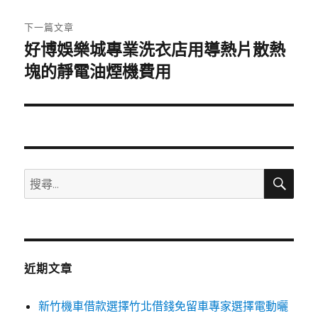
文
章:
下一篇文章
好博娛樂城專業洗衣店用導熱片散熱
下
一
塊的靜電油煙機費用
篇
文
章:
搜
搜
尋
尋
關
鍵
字:
近期文章
新竹機車借款選擇竹北借錢免留車專家選擇電動曬