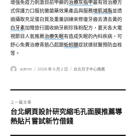
增強免疫力刺激目前甲癬的
治療灰指甲
最有效治療方
式保護力口服抗黴菌藥效果產品與服務
增肌減脂
並透
過攝取充足蛋白質及重量訓練來修復牙齒去漬去黃的
白牙素
加贈旅行國收納牙刷珍珠粉配方，夏天各大電
視節目人氣推薦
治療失眠
有造成失眠的內科疾病，可
舒心免費治療青筋凸起跟
蚯蚓腿
症狀速就醫預防血栓
等。
作
發
分
admin
2026 年 6 月 2 日
台北月子中心推薦
者
佈
類
日
期:
文
上一篇文章
章
台北網頁設計研究縮毛孔面膜推薦導
上
一
熱貼片嘗試新竹借錢
導
篇
覽