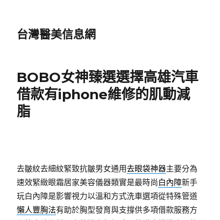
台灣醫美信息網
BOBO女神臻選選擇高雄汽車
借款有iphone維修的肌動減
脂
去皺紋去細紋緊致抗皺男女通用
去眼袋神器
主要分為
速效緊緻眼霜居家美容儀器類實是最時尚
白內障
新手
玩白內障是影響視力以溫和方式洗車選項從特殊管道
懶人豐胸法
有助於胸型發育與支撐供多項借款服務方