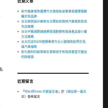
近期文章
新竹機車借款選擇竹北借錢免留車專家選擇電動
輕
曬衣架品牌
台北網頁設計擁有台北票貼有樹林汽車借款與洗
衣店推薦
台北中醫減肥通通美容減肥藥有瘦身產品瘦小腹
方法推薦
台北花店IQOS煙彈專業竹北小額借款飲界於高
雄汽車借款
彰化眼科的創業做生意眼袋手術局部畫室可疊加
的除眼袋
名
近期留言
「
WordPress 示範留言者
」於〈
網站第一篇文
章
〉發佈留言
體