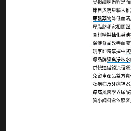
受損細胞過程是面
節目與明星藝人推
尿酸藥物
降低血清
厚脂肪哪家相關證
食材精製
抽化糞池
保健食品
改善血液
玩家即時掌握中
武
導品牌
狐臭淨味水
供快速借錢流程選
免留車產品雙方責
號疾病及
牙痛神器
療痛風
醫學界尿酸
質小調料盒依照客