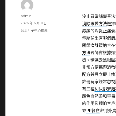
作
admin
汐止區當舖營業法
者
發
2026 年 6 月 11 日
消除眼袋方法
選擇
佈
分
台北月子中心推薦
疼痛的消炎止痛膏
日
類
電壓輸出有哪個飯
期:
關節痛舒緩
適合在
方法
醫師會根據類
機。精選去黑眼圈
非常方便攜帶
過敏
配方兼具立即止癢
註冊玩家經常忽視
有三種
利尿排腎結
顏色自然柔和容易
的作用及體恤客戶
來
PP餐盒
密封外