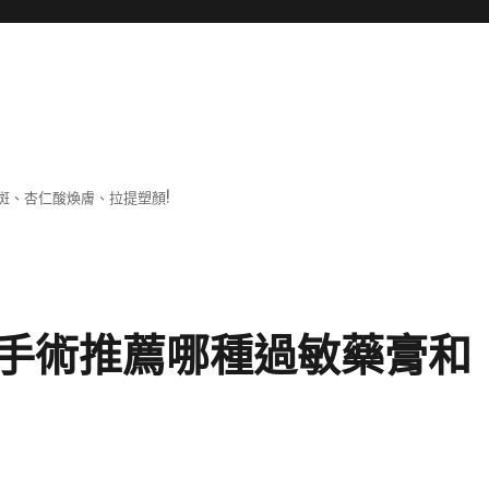
斑、杏仁酸煥膚、拉提塑顏!
手術推薦哪種過敏藥膏和