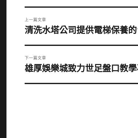
文
上一篇文章
章
清洗水塔公司提供電梯保養的
上
一
導
篇
覽
文
下一篇文章
章:
雄厚娛樂城致力世足盤口教學
下
一
篇
文
章: