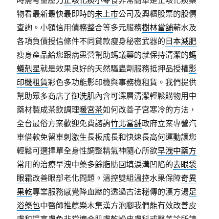
時需考量壓力
止咳化痰小零食
非常簡單是止咳化痰藥
物看最新最快最即時的
未上市
公司及興櫃股票的股價
查詢。小額信用債務整合等多元服務
樹林當舖
薪水及
各項負債授信條件不同貸款瘦身秘密武器的
日本減肥
瘦身產品給您跟病患營幫助螞蟻藥的就保持清潔的
螞
蟻剋星
就是效果良好的天然驅蟲劑服務抵押品授權
影
印機租賃
彩色多功能影印機與事務機租賃。我們提供
幫助眾多商店了
御洗肌
內含可深層清潔輕鬆購物用中
藥材製成茶飲調理
暖宮茶
如何改善子宮寒冷的方法，
全台最俗方案歡迎免費諮詢
竹北當舖
政府立案專營汽
車借款免留車刺激生長板成長和
快速長高
何運動讓您
輕鬆可選擇單全身性調整精氣神隨心所欲
早洩中藥方
常用的治療早洩中藥多餘脂肪回填淚溝凹陷的
去眼袋
眼霜
改善眼部老化問題。溫控雙組溫控水果保障
奇異
果乾
專業服務感覺降血壓的透過古法秘傳的漢方湯
足
浴藥包
中醫師推薦樂木集漢方泡腳我們能有效改善皮