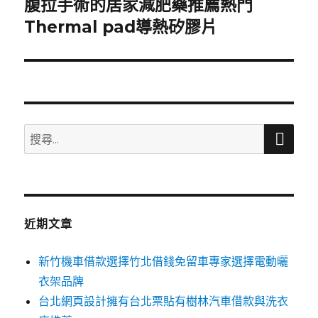
腹拉手術的居家減肥藥推薦熱門
下
一
Thermal pad導熱矽膠片
篇
文
章:
搜
搜
尋
尋
關
鍵
字:
近期文章
新竹機車借款選擇竹北借錢免留車專家選擇電動曬
衣架品牌
台北網頁設計擁有台北票貼有樹林汽車借款與洗衣