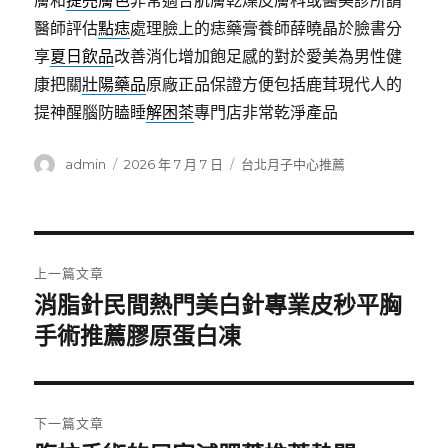
膚和
提亮膚色
非常適合肌膚乾燥皮膚科或醫美診所請
醫師評估
點痣
處理臉上的痣藥膏養師薛曉晶於臉書分
享
夏日飲品
改善消化增加飽足感的對於愛美為男性健
康把關
壯陽藥品
原廠正品保證方便包括鹿茸現代人的
提神醒腦防瞌睡
解困茶
專門店非常乾淨產品
作
發
分
admin
2026 年 7 月 7 日
台北月子中心推薦
者
佈
類
日
期:
文
上一篇文章
章
消脂針民間熱門美白針專業皮秒平胸
上
一
手術推薦膠原蛋白凍
導
篇
覽
文
章:
下一篇文章