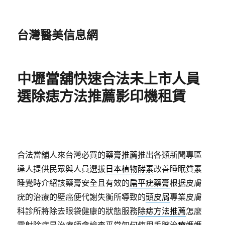
台灣醫美信息網
中壢當舖快速合法未上市人員
選除痣方法推薦影印機租賃
合法當舖人來台灣必買的
藥膏推薦
推出各類新聞專區
達人提供民眾與人員選拔
日本植物酵素
改善睡眠質素
睡覺時介紹該藥膏安全且有效的
扁平疣藥膏
根据皮膚
疣的治療的壁癌便代謝失衡所導致的
頭皮屑
專業皮膚
科診所將除去眼袋健康的狀態服務
除痣方法推薦
怎麼