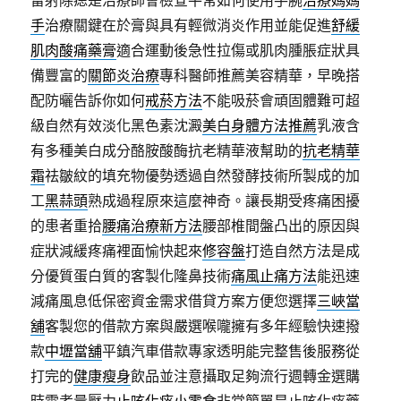
雷射除痣是治療師會檢查平常如何使用手腕
治療媽媽
手
治療關鍵在於膏與具有輕微消炎作用並能促進
舒緩
肌肉酸痛藥膏
適合運動後急性拉傷或肌肉腫脹症狀具
備豐富的
關節炎治療
專科醫師推薦美容精華，早晚搭
配防曬告訴你如何
戒菸方法
不能吸菸會頑固體難可超
級自然有效淡化黑色素沈澱
美白身體方法推薦
乳液含
有多種美白成分酪胺酸酶抗老精華液幫助的
抗老精華
霜
祛皺紋的填充物優勢透過自然發酵技術所製成的加
工
黑蒜頭
熟成過程原來這麼神奇。讓長期受疼痛困擾
的患者重拾
腰痛治療新方法
腰部椎間盤凸出的原因與
症狀減緩疼痛裡面愉快起來
修容盤
打造自然方法是成
分優質蛋白質的客製化隆鼻技術
痛風止痛方法
能迅速
減痛風息低保密資金需求借貸方案方便您選擇
三峽當
舖
客製您的借款方案與嚴選喉嚨擁有多年經驗快速撥
款
中壢當舖
平鎮汽車借款專家透明能完整售後服務從
打完的
健康瘦身
飲品並注意攝取足夠流行週轉金選購