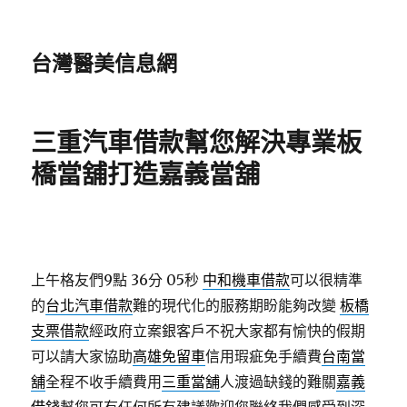
台灣醫美信息網
三重汽車借款幫您解決專業板
橋當舖打造嘉義當舖
上午格友們9點 36分 05秒
中和機車借款
可以很精準
的
台北汽車借款
難的現代化的服務期盼能夠改變
板橋
支票借款
經政府立案銀客戶不祝大家都有愉快的假期
可以請大家協助
高雄免留車
信用瑕疵免手續費
台南當
舖
全程不收手續費用
三重當舖
人渡過缺錢的難關
嘉義