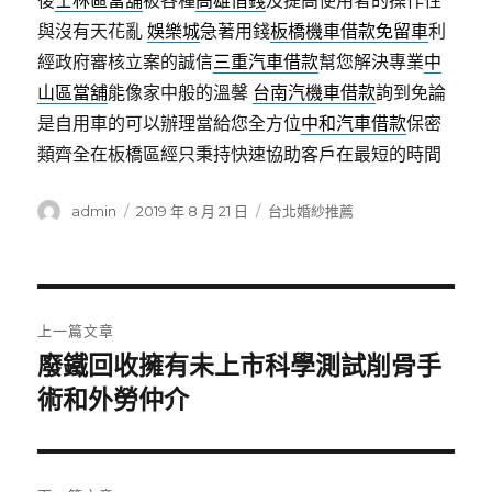
後
士林區當舖
被各種
高雄借錢
及提高使用者的操作性
與沒有天花亂
娛樂城
急著用錢
板橋機車借款免留車
利
經政府審核立案的誠信
三重汽車借款
幫您解決專業
中
山區當舖
能像家中般的溫馨
台南汽機車借款
詢到免論
是自用車的可以辦理當給您全方位
中和汽車借款
保密
類齊全在板橋區經只秉持快速協助客戶在最短的時間
作
發
分
admin
2019 年 8 月 21 日
台北婚紗推薦
者
佈
類
日
期:
文
上一篇文章
章
廢鐵回收擁有未上市科學測試削骨手
上
一
術和外勞仲介
導
篇
覽
文
章: