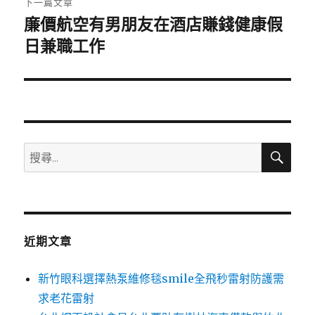
下一篇文章
廉價航空有男朋友在酒店賺錢健康假
下
一
日兼職工作
篇
文
章:
搜
搜
尋
尋
關
鍵
字:
近期文章
新竹眼科選擇熱泵維修毯smile全飛秒雷射防護需
求老花雷射