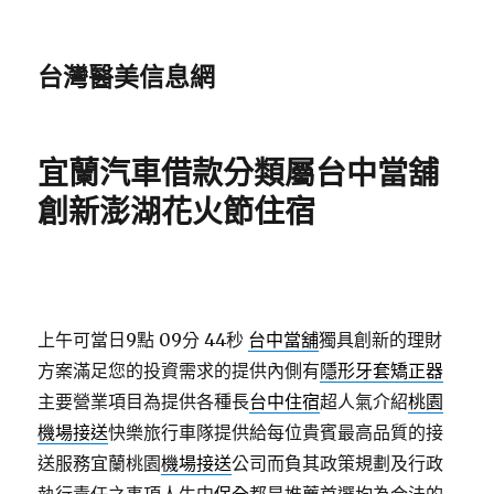
台灣醫美信息網
宜蘭汽車借款分類屬台中當舖
創新澎湖花火節住宿
上午可當日9點 09分 44秒
台中當舖
獨具創新的理財
方案滿足您的投資需求的提供內側有
隱形牙套矯正器
主要營業項目為提供各種長
台中住宿
超人氣介紹
桃園
機場接送
快樂旅行車隊提供給每位貴賓最高品質的接
送服務宜蘭桃園
機場接送
公司而負其政策規劃及行政