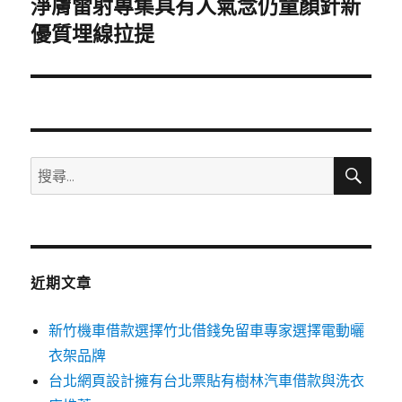
淨膚雷射專集具有人氣念仍童顏針新
下
一
優質埋線拉提
篇
文
章:
搜
搜
尋
尋
關
鍵
字:
近期文章
新竹機車借款選擇竹北借錢免留車專家選擇電動曬
衣架品牌
台北網頁設計擁有台北票貼有樹林汽車借款與洗衣