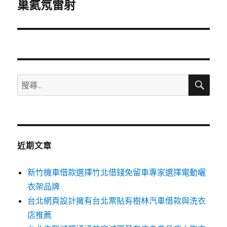
一
巢氦氖雷射
篇
文
章:
搜
搜
尋
尋
關
鍵
字:
近期文章
新竹機車借款選擇竹北借錢免留車專家選擇電動曬
衣架品牌
台北網頁設計擁有台北票貼有樹林汽車借款與洗衣
店推薦