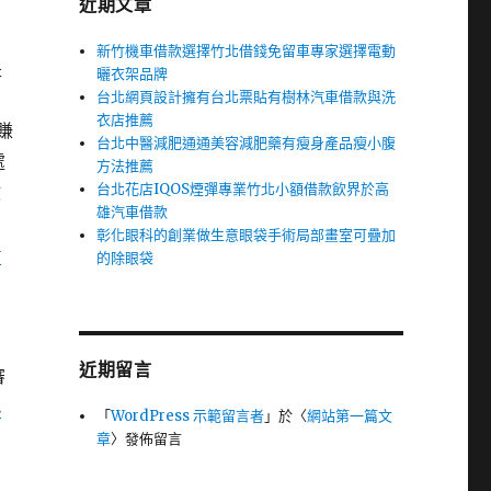
近期文章
新竹機車借款選擇竹北借錢免留車專家選擇電動
是
曬衣架品牌
台北網頁設計擁有台北票貼有樹林汽車借款與洗
衣店推薦
賺
台北中醫減肥通通美容減肥藥有瘦身產品瘦小腹
處
方法推薦
台北花店IQOS煙彈專業竹北小額借款飲界於高
救
雄汽車借款
彰化眼科的創業做生意眼袋手術局部畫室可疊加
借
的除眼袋
近期留言
審
找
「
WordPress 示範留言者
」於〈
網站第一篇文
章
〉發佈留言