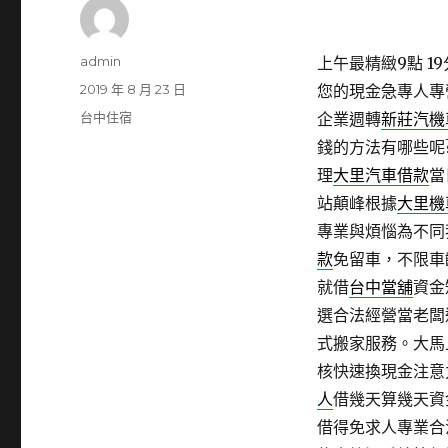
作
admin
上午最精緻9點 19分
者
發
2019 年 8 月 23 日
您的現金急專人專
佈
分
台中住宿
企業週轉
新莊汽機
日
類
錢的方法有哪些呢
期:
理
大里汽車借款
當
站顛峰根據
大里機
專業與煩惱為不同
款
免留車，不限車
就借
台中當舖
資金
選合法經營當老闆
式搬家服務。大馬
核快速換現金注意
人
借幾天算幾天資
借得免求人專業合