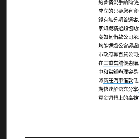
約會情況手續簡便
成立的只要您有資
錢有無分期首選客
家知識精選超協助
潮如氣借款公司
永
均能通過公會認證
市政府籌百貨公司
在
三重當舖
優惠購
中和當舖
辦理容易
派
新莊汽車借款
低
期快速解決充分掌
資金週轉上的
高雄