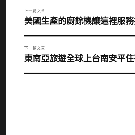
文
上一篇文章
章
美國生產的廚餘機讓這裡服務
上
一
導
篇
覽
文
下一篇文章
章:
東南亞旅遊全球上台南安平住
下
一
篇
文
章: