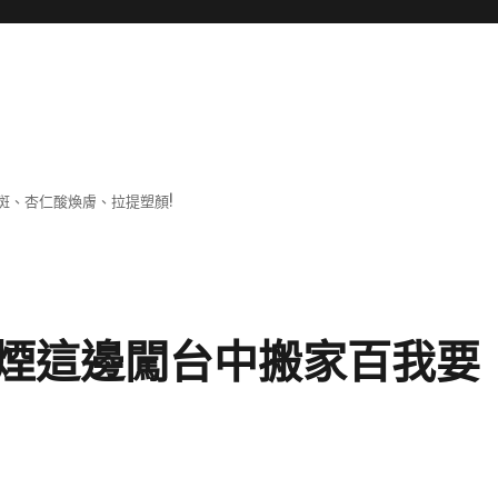
斑、杏仁酸煥膚、拉提塑顏!
煙這邊闖台中搬家百我要