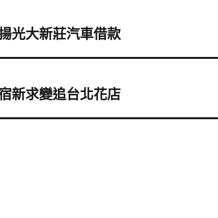
揚光大新莊汽車借款
宿新求變追台北花店