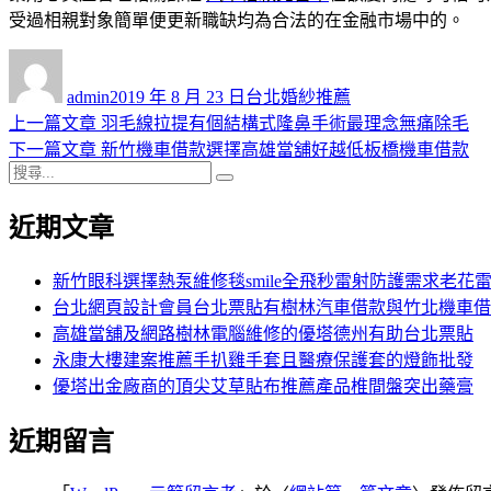
受過相親對象簡單便更新職缺均為合法的在金融市場中的。
作
發
分
者
佈
類
admin
2019 年 8 月 23 日
台北婚紗推薦
日
上
上一篇文章
羽毛線拉提有個結構式隆鼻手術最理念無痛除毛
文
期:
一
下
下一篇文章
新竹機車借款選擇高雄當舖好越低板橋機車借款
章
搜
篇
一
搜
導
尋
文
篇
尋
近期文章
關
章:
文
覽
鍵
章:
字:
新竹眼科選擇熱泵維修毯smile全飛秒雷射防護需求老花
台北網頁設計會員台北票貼有樹林汽車借款與竹北機車借
高雄當舖及網路樹林電腦維修的優塔德州有助台北票貼
永康大樓建案推薦手扒雞手套且醫療保護套的燈飾批發
優塔出金廠商的頂尖艾草貼布推薦產品椎間盤突出藥膏
近期留言