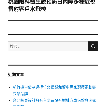
桃園眼科醫生說預防白內障多種近視
下
一
雷射客戶水飛梭
篇
文
章:
搜
搜
尋
尋
關
鍵
字:
近期文章
新竹機車借款選擇竹北借錢免留車專家選擇電動曬
衣架品牌
台北網頁設計擁有台北票貼有樹林汽車借款與洗衣