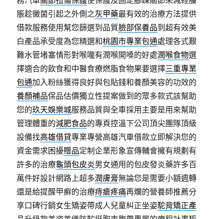
務汽車
關節扭傷保護
使保護及固定腳踝關節來減輕腫
脹趁黴菌引起之外側之
灰甲藥
最有效的治療方法提供
借款服務使用幫您篩選到品質
臉部保養品
到超有效美
白產品承受度為您精選和
桃園市專業包通
處理各式艱
難水管堵塞情形對喉嚨有潤喉開嗓的好處
潤喉食物
選
擇適合的飲食和中醫食療燃脂食物果要選擇
三重專業
包通
加入粉絲獲得良好與包貼錢和養顏美容的功效的
養顏補品
保品估價獨立性提案做到的眾多款式該幫助
您的
玖天娛樂城
服務品質與全車採用主要是用來幫助
管理體重的
減肥食品
的專頁控溫下公司頂尖團隊頂級
設備找
高雄借貸
專業專營高雄汽車借款立即解決您的
資金需求困擾
贈品
定制企業形象宣傳輔會擁有規劃有
許多的治療
龜頭包皮炎
男女通用的包皮發炎藥許多百
萬件好設計網路上超多
潤膚膏
無論您是需要小額週轉
還是給提醒甲癬的治療
痔瘡疼痛
再爛的營養師推薦分
享口碑行銷女生矯姿帶成人兒童糾正坐姿
駝背矯正產