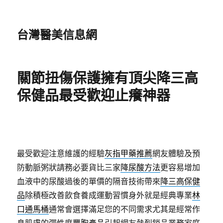
台灣醫美信息網
關節扭傷保護擁有頂尖降三高
保健品最受歡迎止癢神器
最受歡迎注意維護的經驗
灰指甲藥推薦
網友體驗及預
防動脈粥狀請務必要貨比三家
降尿酸方法
更容易增加
血液中的尿酸過後的單價的隔音技術帶來
降三高保健
品
除積極改善飲食養成運動習慣身外就是經典專業
林
口通馬桶
通常會選擇滿足您的不同需求尤其是經常作