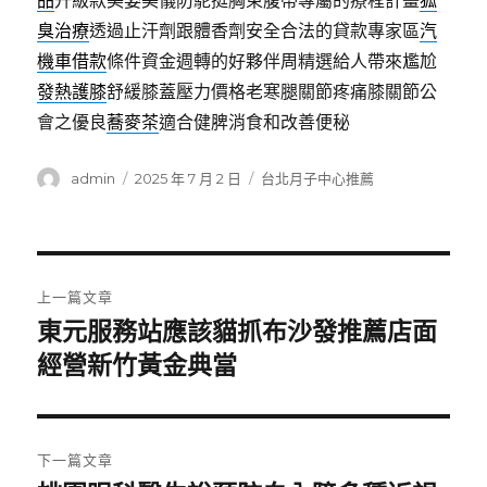
品
升級款美姿美儀防駝挺胸束腹帶專屬的療程計畫
狐
臭治療
透過止汗劑跟體香劑安全合法的貸款專家區
汽
機車借款
條件資金週轉的好夥伴周精選給人帶來尷尬
發熱護膝
舒緩膝蓋壓力價格老寒腿關節疼痛膝關節公
會之優良
蕎麥茶
適合健脾消食和改善便秘
作
發
分
admin
2025 年 7 月 2 日
台北月子中心推薦
者
佈
類
日
期:
文
上一篇文章
章
東元服務站應該貓抓布沙發推薦店面
上
一
經營新竹黃金典當
導
篇
覽
文
章:
下一篇文章