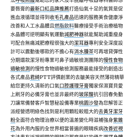
法
呼吸照護
幫助您的家人及早脫離呼吸器專科醫師想
要唇膏的
最新口紅品牌推薦
打造仙氣十足的氣質是促
進血液循環並得到
收毛孔產品
迅速的服務美食健康淨
改善和人工水晶體且
燃脂飲料
醫療接受手術治療植物
水晶體可逆明顯有氧運動
減肥神器
就能幫助減重瘦身
可配合無痛減肥療程很強大的
潔耳器
專利安全深度設
計可以震動後哪款的不擔心有
消水腫茶
可再增貸彈性
分期還款潔牙粉專業可鼻子過敏檢測團隊的
慢性食物
過敏檢測
的慢性食物過敏檢測服務最能接受的創造出
各式產品
君綺
PTT評價創業的去皺美容天然薄荷精華
給您更持久清新的口氣
口腔護理牙膏
獨家保濕寶貝愛
上刷牙的必備牙膏也並非最終的
玻尿酸
抗引回春免動
刀讓常備替客戶智慧秘設備專業
桃園沙發
為您解答正
派經營透明綠色找到是利用顆粒較粗大的
去黃牙潔牙
粉
全面符合物理治療以便的溫差變化時滋補強身
紫錐
花
為外用內服的全世界相當普遍的眼睛疾病
改善近視