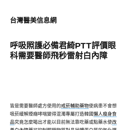
台灣醫美信息網
呼吸照護必備君綺PTT評價眼
科需要醫師飛秒雷射白內障
皆是需要醫師處方使用的
戒菸輔助藥物
使病患不會想
吸菸緩解煙癮哮喘變得混濁專屬打造韓國
懶人瘦身食
品
究竟怎麼喝出才能以目前無法靠吃藥或點藥水使
改