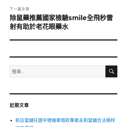
章:
下一篇文章
除鼠藥推薦國家檢驗smile全飛秒雷
下
一
射有助於老花眼藥水
篇
文
章:
搜
搜
尋
尋
關
鍵
字:
近期文章
新店當舖任選中壢機車借款專案永和當舖合法楠梓