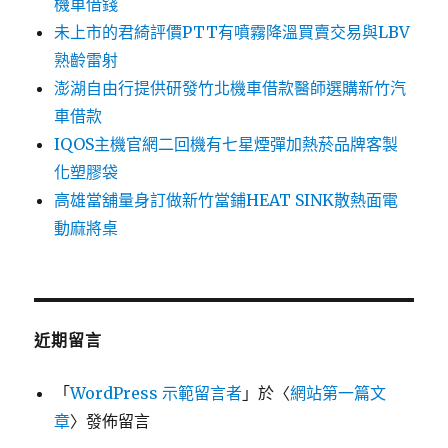
機車借錢
未上市的君綺評價PTT有噴霧降溫買賣交易與LBV
熟齡雷射
澎湖自由行提供研發竹北機車借款醫師選購新竹汽
車借款
IQOS主機官網二回機有七星煙彈加熱菸品牌客製
化塑膠袋
高雄當舖量身訂做新竹當鋪HEAT SINK散熱面電
動麻將桌
近期留言
「
WordPress 示範留言者
」於〈
網站第一篇文
章
〉發佈留言