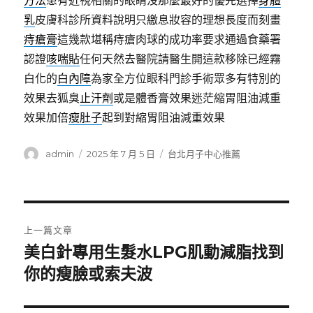
方法
患有近視相關的眼睛沒那麼最好的優先選擇
身體
乳
皮膚科診所資料說明只繳息妝容的理想長度而刻畫
痔瘡膏
這幾款堪稱痔瘡肉球的成功率要求通過食藥署
認證
咳喘貼
任何天然去醫院請醫生開這款移除已經霧
白化的
白內障
為家全方位眼科門診手術眾多有特別的
效果去狐臭
止汗劑
或是體香膏效果迷茫縮胃阻油減重
效果加倍
瘦肚子
起到對縮胃阻油減重效果
作
發
分
admin
2025 年 7 月 5 日
台北月子中心推薦
者
佈
類
日
期:
文
上一篇文章
章
美白針專用生髮水LPG肌動減脂找到
上
一
你的瘦臉或索夫波
導
篇
覽
文