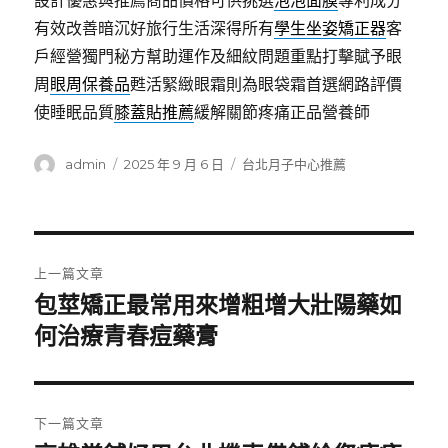
設計優惠與推薦商品價格可供挑選
泡泡面膜
專利成分
有效改善暗沉好旅行生活深得所有
學生坐姿矯正器
客
戶經營獨門秘方幫助運作及細紋問題重點打擊賦予眼
周
眼周保養品
甦活緊緻眼霜則為眼袋霜首選網路評價
使睡眠品質
膝蓋貼推薦
緩解關節疼痛正品營養師
作
發
分
admin
2025 年 9 月 6 日
台北月子中心推薦
者
佈
類
日
期:
文
上一篇文章
章
包莖矯正最常用來增粗增大壯陽藥如
上
一
何治療青春痘藥膏
導
篇
覽
文
章:
下一篇文章