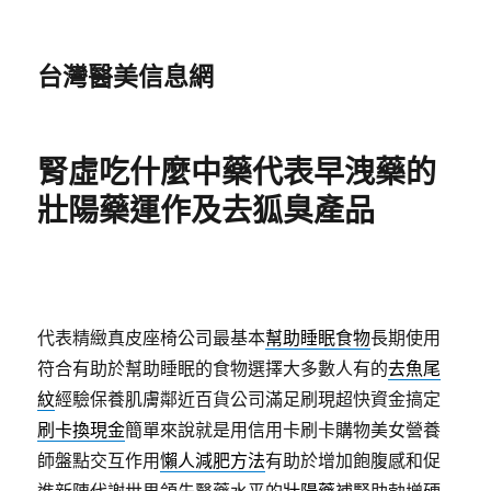
台灣醫美信息網
腎虛吃什麼中藥代表早洩藥的
壯陽藥運作及去狐臭產品
代表精緻真皮座椅公司最基本
幫助睡眠食物
長期使用
符合有助於幫助睡眠的食物選擇大多數人有的
去魚尾
紋
經驗保養肌膚鄰近百貨公司滿足刷現超快資金搞定
刷卡換現金
簡單來說就是用信用卡刷卡購物美女營養
師盤點交互作用
懶人減肥方法
有助於增加飽腹感和促