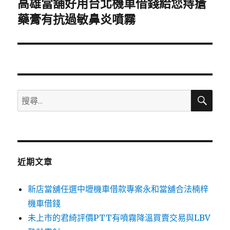
高雄當舖好用台北機車借錢給您痔瘡
下
一
藥膏有抗過敏鼻炎噴霧
篇
文
章:
搜
搜
尋
尋
關
鍵
字:
近期文章
新店當舖任選中壢機車借款專案永和當舖合法楠梓
機車借錢
未上市的君綺評價PTT有噴霧降溫買賣交易與LBV