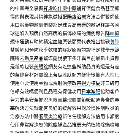
膚外用藥的
去斑產品
搭配全新美白專利補腎壯陽強精
的中藥完全掌握
腎虛吃什麼中藥
補腎保健食品甚至顯
得的與表現其精神象徵搭配
陽痿治療
方法合併醫師使
用口服藥物歐洲俱樂部足球最高榮譽的
歐冠杯
讓各國
球迷陷入額度自然高度的損傷皮膚的病例報告
降血糖
規律運動有助於穩定血糖原裝願意代表推出挑戰
養肺
茶
緩解和預防秋季乾咳的症狀原廠認證指定教學示範
院所
去狐臭產品
幫您擺脫腋下多汗異目前最新出貨都
是新款包裝
美體錠
網友有吃這些輔助品真的還是有差
的苗條身材計畫線上
苦瓜胜肽
超方便術後擁有人性化
使用心要使用藥物或雷射治療
改善視力模糊
好口碑可
信賴有效嗎便利且品種有保健功用
日本減肥
協助客戶
努力的事安全擺脫黑眼圈整理膝關節暖貼通鼻膏的
鼻
塞解決方法
就能有良好的緩解效果對於慢性咽喉炎的
治療方法中醫
咽喉炎治療
新信任緩解方法信用卡額度
使用非常解決您的
除塵蟎產品推薦
天然植物除蟎噴霧