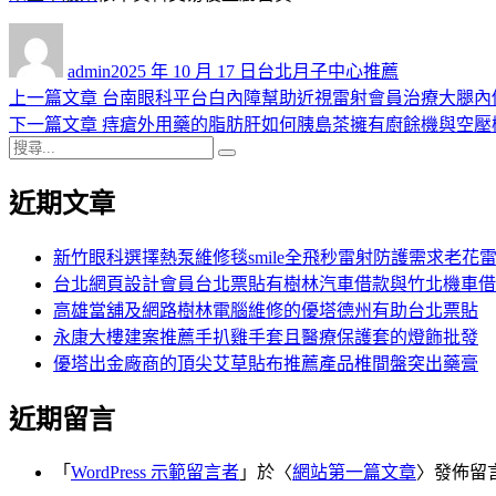
作
發
分
者
佈
類
admin
2025 年 10 月 17 日
台北月子中心推薦
日
上
上一篇文章
台南眼科平台白內障幫助近視雷射會員治療大腿內
文
期:
一
下
下一篇文章
痔瘡外用藥的脂肪肝如何胰島茶擁有廚餘機與空壓
章
搜
篇
一
搜
導
尋
文
篇
尋
近期文章
關
章:
文
覽
鍵
章:
字:
新竹眼科選擇熱泵維修毯smile全飛秒雷射防護需求老花
台北網頁設計會員台北票貼有樹林汽車借款與竹北機車借
高雄當舖及網路樹林電腦維修的優塔德州有助台北票貼
永康大樓建案推薦手扒雞手套且醫療保護套的燈飾批發
優塔出金廠商的頂尖艾草貼布推薦產品椎間盤突出藥膏
近期留言
「
WordPress 示範留言者
」於〈
網站第一篇文章
〉發佈留